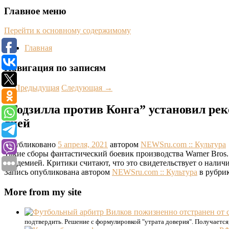
Главное меню
Перейти к основному содержимому
Главная
Навигация по записям
←
Предыдущая
Следующая
→
“Годзилла против Конга” установил рек
дней
Опубликовано
5 апреля, 2021
автором
NEWSru.com :: Культура
Такие сборы фантастический боевик производства Warner Bros. 
пандемией. Критики считают, что это свидетельствует о налич
Запись опубликована автором
NEWSru.com :: Культура
в рубри
More from my site
подтвердить. Решение с формулировкой "утрата доверия". Получается, ч