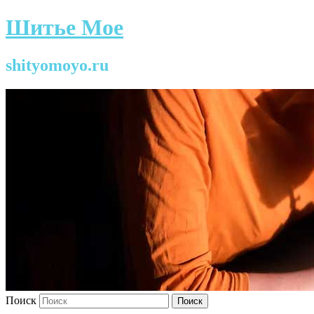
Шитье Мое
shityomoyo.ru
Поиск