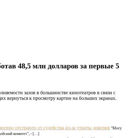
отав 48,5 млн долларов за первые 5
олняемости залов в большинстве кинотеатров в связи с
их вернуться к просмотру картин на больших экранах.
енно отстранен от судейства из-за утраты доверия
"Могу
ейский комитет", - […]