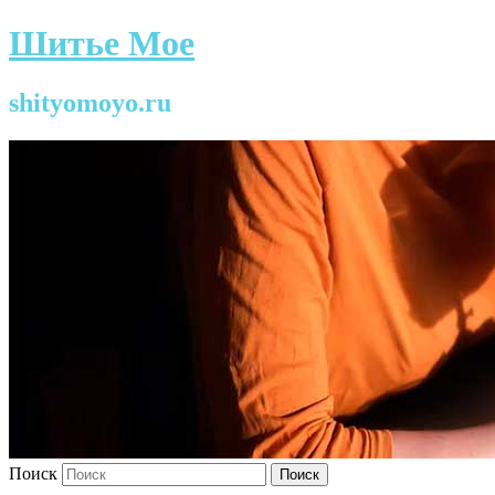
Шитье Мое
shityomoyo.ru
Поиск