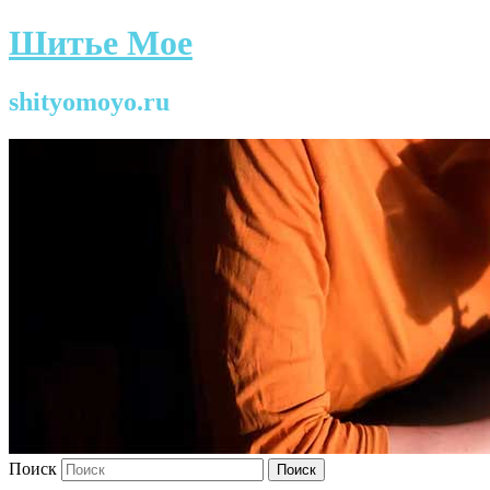
Шитье Мое
shityomoyo.ru
Поиск