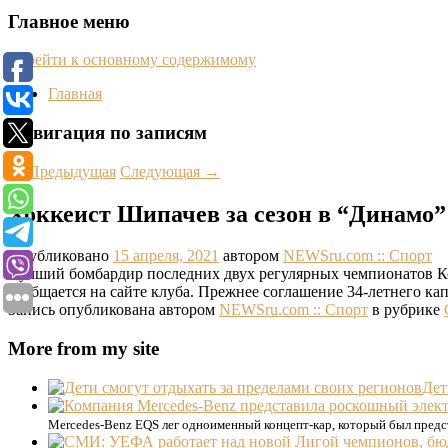
Главное меню
Перейти к основному содержимому
Главная
Навигация по записям
←
Предыдущая
Следующая
→
Хоккеист Шипачев за сезон в “Динамо” 
Опубликовано
15 апреля, 2021
автором
NEWSru.com :: Спорт
Лучший бомбардир последних двух регулярных чемпионатов К
сообщается на сайте клуба. Прежнее соглашение 34-летнего кап
Запись опубликована автором
NEWSru.com :: Спорт
в рубрике
More from my site
Дет
Mercedes-Benz EQS лег одноименный концепт-кар, который был предст