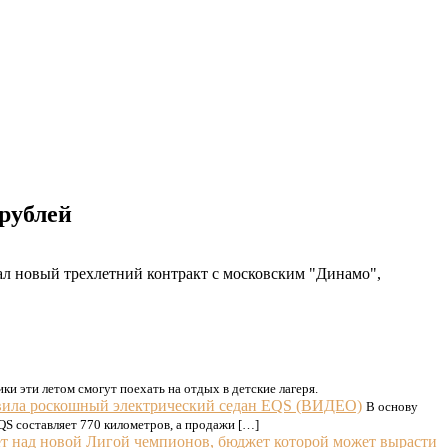
 рублей
 новый трехлетний контракт с московским "Динамо",
ки эти летом смогут поехать на отдых в детские лагеря.
авила роскошный электрический седан EQS (ВИДЕО)
В основу
QS составляет 770 километров, а продажи […]
 над новой Лигой чемпионов, бюджет которой может вырасти