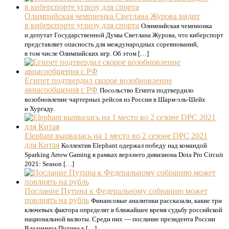
Олимпийская чемпионка Светлана Журова видит
в киберспорте угрозу для спорта
Олимпийская чемпионка
и депутат Государственной Думы Светлана Журова, что киберспорт
представляет опасность для международных соревнований,
в том числе Олимпийских игр. Об этом […]
Египет подтвердил скорое возобновление
авиасообщения с РФ
Посольство Египта подтвердило
возобновление чартерных рейсов из России в Шарм-эль-Шейх
и Хургаду.
Elephant вырвалась на 1 место во 2 сезоне DPC 2021
для Китая
Коллектив Elephant одержал победу над командой
Sparking Arrow Gaming в рамках верхнего дивизиона Dota Pro Circuit
2021: Season […]
Послание Путина к Федеральному собранию может
повлиять на рубль
Финансовые аналитики рассказали, какие три
ключевых фактора определят в ближайшее время судьбу российской
национальной валюты. Среди них — послание президента России
Владимира Путина к […]