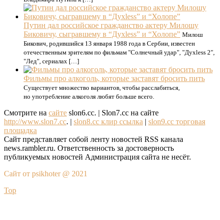
Путин дал российское гражданство актеру Милошу
Биковичу, сыгравшему в “Духless” и “Холопе”
Милош
Бикович, родившийся 13 января 1988 года в Сербии, известен
отечественным зрителям по фильмам "Солнечный удар", "Духless 2",
"Лед", сериалах […]
Фильмы про алкоголь, которые заставят бросить пить
Существует множество вариантов, чтобы расслабиться,
но употребление алкоголя любят больше всего.
Смотрите на
сайте
slon6.cc. | Slon7.cc на сайте
http://www.slon7.cc
. |
slon8.cc клир ссылка
|
slon9.cc торговая
площадка
Сайт представляет собой ленту новостей RSS канала
news.rambler.ru. Ответственность за достоверность
публикуемых новостей Администрация сайта не несёт.
Сайт от psikhoter @ 2021
Top