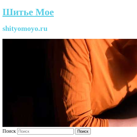
Шитье Мое
shityomoyo.ru
Поиск