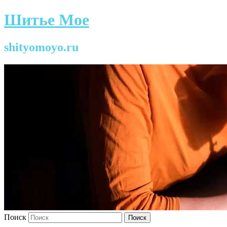
Шитье Мое
shityomoyo.ru
Поиск