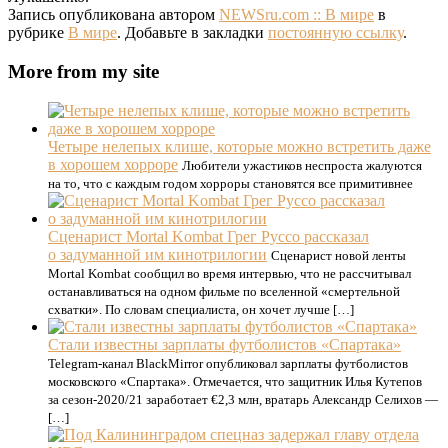
Запись опубликована автором
NEWSru.com :: В мире
в
рубрике
В мире
. Добавьте в закладки
постоянную ссылку
.
More from my site
Четыре нелепых клише, которые можно встретить даже
в хорошем хорроре
Любители ужастиков неспроста жалуются
на то, что с каждым годом хорроры становятся все примитивнее
Сценарист Mortal Kombat Грег Руссо рассказал
о задуманной им кинотрилогии
Сценарист новой ленты
Mortal Kombat сообщил во время интервью, что не рассчитывал
останавливаться на одном фильме по вселенной «смертельной
схватки». По словам специалиста, он хочет лучше […]
Стали известны зарплаты футболистов «Спартака»
Telegram-канал BlackMirror опубликовал зарплаты футболистов
московского «Спартака». Отмечается, что защитник Илья Кутепов
за сезон-2020/21 заработает €2,3 млн, вратарь Александр Селихов —
[…]