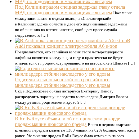
Под Калининградом спецназ задержал главу отдела
МВД по подозрению в махинациях с янтарем
Начальник
межмуниципального отдела полиции «Светлогорский»
в Калининградской области и двое его подчиненных задержаны
по обвинению во взяточничестве, сообщает пресс-служба
следственного […]
В
Audi показали концепт электромобиля A6 e-tron
Предполагается, что серийная версия этого четырехдверного
лифтбека появится в следующем году и практически не будет
отличаться от продемонстрированного на автосалоне в Шанхае […]
Родители и сыновья покойного российского
миллиардера отбили наследство у его вдовы
Суд в Подмосковье обязал нотариуса Екатерину Панову
распределить поровну наследство миллиардера Дмитрия Босова
между детьми, родителями и вдовой […]
В Rolls-Royce объявили об историческом рекорде
продаж машин люксового бренда
Всего в первом квартале
компания передала клиентам 1380 машин, на 62% больше, чем годом
ранее. Увеличение продаж Rolls-Royce было отмечено на всех