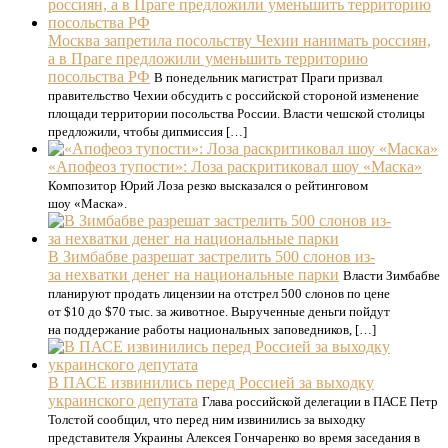
Москва запретила посольству Чехии нанимать россиян,
а в Праге предложили уменьшить территорию
посольства РФ
В понедельник магистрат Праги призвал
правительство Чехии обсудить с российской стороной изменение
площади территории посольства России. Власти чешской столицы
предложили, чтобы дипмиссия […]
«Апофеоз тупости»: Лоза раскритиковал шоу «Маска»
Композитор Юрий Лоза резко высказался о рейтинговом
шоу «Маска».
В Зимбабве разрешат застрелить 500 слонов из-
за нехватки денег на национальные парки
Власти Зимбабве
планируют продать лицензии на отстрел 500 слонов по цене
от $10 до $70 тыс. за животное. Вырученные деньги пойдут
на поддержание работы национальных заповедников, […]
В ПАСЕ извинились перед Россией за выходку
украинского депутата
Глава российской делегации в ПАСЕ Петр
Толстой сообщил, что перед ним извинились за выходку
представителя Украины Алексея Гончаренко во время заседания в