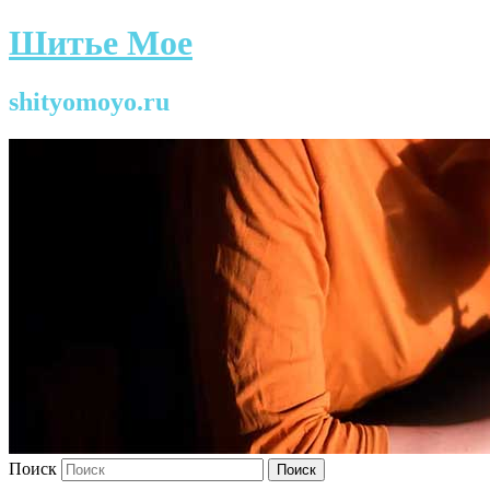
Шитье Мое
shityomoyo.ru
Поиск