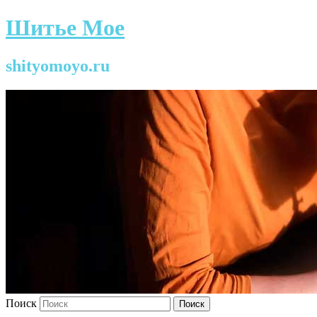
Шитье Мое
shityomoyo.ru
Поиск