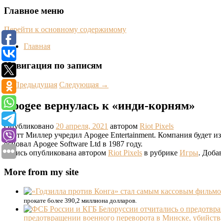
Главное меню
Перейти к основному содержимому
Главная
Навигация по записям
←
Предыдущая
Следующая
→
Apogee вернулась к «инди-корням»
Опубликовано
20 апреля, 2021
автором
Riot Pixels
Скотт Миллер учредил Apogee Entertainment. Компания будет 
основал Apogee Software Ltd в 1987 году.
Запись опубликована автором
Riot Pixels
в рубрике
Игры
. Доба
More from my site
прокате более 390,2 миллиона долларов.
предотвращении военного переворота в Минске, убийств