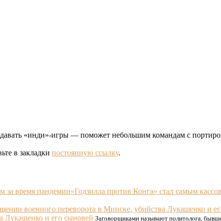
издавать «инди»-игры — поможет небольшим командам с портиро
вьте в закладки
постоянную ссылку
.
«Годзилла против Конга» стал самым касс
а Лукашенко и его сыновей
Заговорщиками называют политолога, бывше