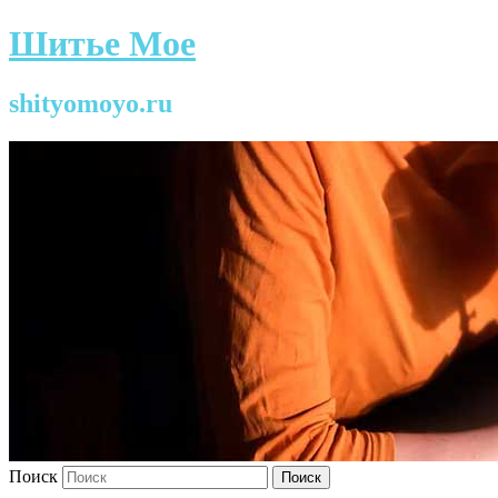
Шитье Мое
shityomoyo.ru
Поиск