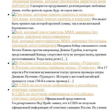
Экранные романы, которые продюсеры запретили ради
рейтингов
Сценаристы продумывают долгоиграющие любовные
линии, чтобы зрители гадали, буду ли герои вместе.
Три вещи, которые опасно хранить в кошельке
Это может
быть чревато как потерей крупной суммы, так и нежелательной
беременностью.
Бой, который представитель ММА завершил без пальца,
признали несостоявшимся
Поединок бойца смешанного стиля
Хетага Плиева против американца Девина Гудейла, в котором
представляющий Канаду спортсмен чуть не потерял палец, признан
несостоявшимся. Тогда палец долго […]
В Ростове состоялась премьера оперы «Турандот»
16 и 17
апреля в Ростовском музыкальном театре прошла премьера оперы
Джакомо Пуччини «Турандот». История о жестокой китайской
принцессе стала 130-й в списке премьер […]
В США не получили информации о российских
ответных санкциях
Официальный представитель
Госдепартамента Нед Прайс заявил, что в США не получали
официальной информации об ответных санкциях России. По словам