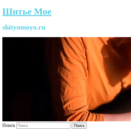
Шитье Мое
shityomoyo.ru
Поиск