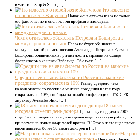
в магазине Stop & Shop […]
Что известно
о новой жене Жигунова
Новая жена артиста взяла не только
его фамилию, но и сменила имя профиля в инстаграм.
Чехия отказалась объявлять Петрова и Боширова в
международный розыск
Прага не будет объявлять в
международный розыск россиян Александра Петрова и Руслана
Боширова, обвиненных в причастности к взрывам на складе
боеприпасов в чешской Врбетице. Об отказе […]
Средний чек на авиабилеты по России на майские
праздники сократился на 10%
Размер среднего чека
на авиабилеты по России на майские праздники в этом году
сократился на 10%, сообщил на онлайн конференции в ТАСС PR-
директор Aviasales Янис […]
18 тысяч
югорчан отметят день донора
Праздник утвердили в 2007
году. Сейчас медицинские учреждения ведут активную работу по
привлечению новых «дарителей крови». В Югре в настоящее время
насчитывается более 18 тысяч доноров и […]
Макрон
снова заявил о совершении «ошибки»
Президент Франции