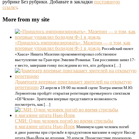
рубрике Без рубрики. Добавьте в закладки
постоянную
ссылку
.
More from my site
«Пришлось импровизировать». Мазепин — о том, как
впервые управлял болидом Ф-1 в дождь
Российский пилот
«Хааса» Никита Мазепин прокомментировал собственное
выступление на Гран-при Эмилии-Романьи. Там россиянин занял 17-
е место, завершив гонку последним из тех, кто добрался […]
Драмтеатр впервые приглашает зрителей на открытую
репетицию
23 апреля в 19:00 на новой сцене Театра имени М.Ю.
Лермонтова пройдёт открытая репетиция премьерного спектакля
«DJ Чехов». Зрителям впервые представится возможность
посмотреть, как […]
СМИ: Один человек погиб во время стрельбы
в магазине штата Нью-Йорк
Минимум один человек погиб
и двое ранены при стрельбе в продуктовом магазине в округе Нассау
штата Нью-Йорк во вторник, 20 апреля. Происшествие произошло