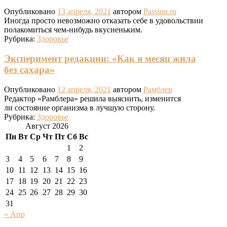
Опубликовано
13 апреля, 2021
автором
Passion.ru
Иногда просто невозможно отказать себе в удовольствии
полакомиться чем-нибудь вкусненьким.
Рубрика:
Здоровье
Эксперимент редакции: «Как я месяц жила
без сахара»
Опубликовано
12 апреля, 2021
автором
Рамблер
Редактор «Рамблера» решила выяснить, изменится
ли состояние организма в лучшую сторону.
Рубрика:
Здоровье
Август 2026
Пн
Вт
Ср
Чт
Пт
Сб
Вс
1
2
3
4
5
6
7
8
9
10
11
12
13
14
15
16
17
18
19
20
21
22
23
24
25
26
27
28
29
30
31
« Апр