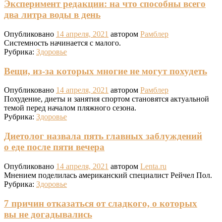
Эксперимент редакции: на что способны всего
два литра воды в день
Опубликовано
14 апреля, 2021
автором
Рамблер
Системность начинается с малого.
Рубрика:
Здоровье
Вещи, из-за которых многие не могут похудеть
Опубликовано
14 апреля, 2021
автором
Рамблер
Похудение, диеты и занятия спортом становятся актуальной
темой перед началом пляжного сезона.
Рубрика:
Здоровье
Диетолог назвала пять главных заблуждений
о еде после пяти вечера
Опубликовано
14 апреля, 2021
автором
Lenta.ru
Мнением поделилась американский специалист Рейчел Пол.
Рубрика:
Здоровье
7 причин отказаться от сладкого, о которых
вы не догадывались