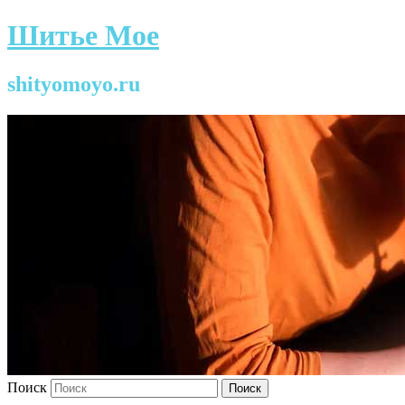
Шитье Мое
shityomoyo.ru
Поиск