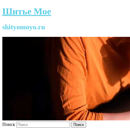
Шитье Мое
shityomoyo.ru
Поиск