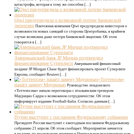
катастрофы, которая к тому же способна […]
Qiwi предупредила о возможной потере банковской
лицензии
Платежная компания Qiwi предупредила инвесторов о
возможности новых санкций со стороны Центробанка, в крайнем
случае возможна даже потеря банковской лицензии. Об этом
говорится в […]
Американский банк JP Morgan подтвердил
финансирование Суперлиги
Американский финансовый
холдинг JP Morgan Chase будет финансировать проект Суперлиги
Европы, сообщает Reuters […]
«Тоттенхэм»
нашёл замену Моуринью
Руководство лондонского
«Тоттенхэма» начало переговоры с итальянским тренером
Маурицио Сарри о возможном сотрудничестве. Об этом
информирует издание Football-Italia. Согласно данным […]
Путин выступит с посланием Федеральному собранию
Президент России выступит с ежегодным посланием Федеральному
собранию 21 апреля. Об этом сообщает. Мероприятие начнется
в полдень по московскому времени в Центральном выставочном зале