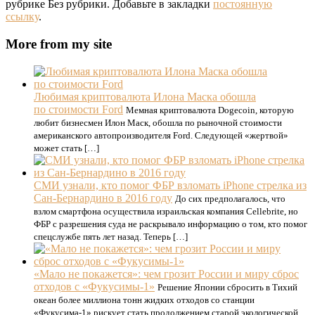
рубрике Без рубрики. Добавьте в закладки
постоянную
ссылку
.
More from my site
Любимая криптовалюта Илона Маска обошла
по стоимости Ford
Мемная криптовалюта Dogecoin, которую
любит бизнесмен Илон Маск, обошла по рыночной стоимости
американского автопроизводителя Ford. Следующей «жертвой»
может стать […]
СМИ узнали, кто помог ФБР взломать iPhone стрелка из
Сан-Бернардино в 2016 году
До сих предполагалось, что
взлом смартфона осуществила израильская компания Cellebrite, но
ФБР с разрешения суда не раскрывало информацию о том, кто помог
спецслужбе пять лет назад. Теперь […]
«Мало не покажется»: чем грозит России и миру сброс
отходов с «Фукусимы-1»
Решение Японии сбросить в Тихий
океан более миллиона тонн жидких отходов со станции
«Фукусима-1» рискует стать продолжением старой экологической