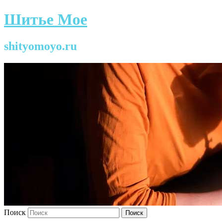
Шитье Мое
shityomoyo.ru
Поиск