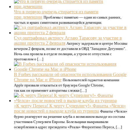
Что в первую очередь стирается из памяти
при деменции
Проблемы с памятью — один из самых ранних,
частых и ярких симптомов развивающейся деменции.
Суд оштрафовал актрису Аглаю Тарасову за участие в
акции протеста 2 февраля
Актрису задержали в центре Москвы
вечером 2 февраля, позже ее доставили в ОВД "Западное Дегунино".
Ночь она провела в отделе полиции, а утром ее отпустили с
протоколом о […]
В Forbes рассказали об опасности использования Google
Chrome на Mac и iPhone
Пользователей гаджетов компании
Apple призвали отказаться от браузера Google Chrome,
так как он применяет алгоритмы слежки […]
«К черту Переса! К черту Суперлигу!» Фанаты «Челси»
после новостей о выходе клуба из турнира
Фанаты «Челси»
бурно реагируют на решение клуба о возможном выходе из состава
участников Суперлиги Европы. Болельщики выкрикивали
оскорбления в адрес президента «Реала» Флорентино Переса, […]