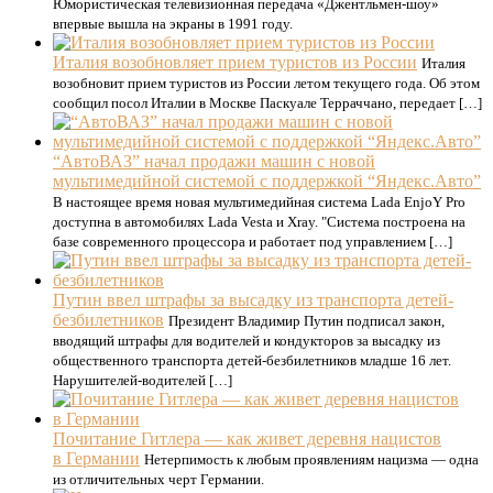
Юмористическая телевизионная передача «Джентльмен-шоу»
впервые вышла на экраны в 1991 году.
Италия возобновляет прием туристов из России
Италия
возобновит прием туристов из России летом текущего года. Об этом
сообщил посол Италии в Москве Паскуале Терраччано, передает […]
“АвтоВАЗ” начал продажи машин с новой
мультимедийной системой с поддержкой “Яндекс.Авто”
В настоящее время новая мультимедийная система Lada EnjoY Pro
доступна в автомобилях Lada Vesta и Xray. "Система построена на
базе современного процессора и работает под управлением […]
Путин ввел штрафы за высадку из транспорта детей-
безбилетников
Президент Владимир Путин подписал закон,
вводящий штрафы для водителей и кондукторов за высадку из
общественного транспорта детей-безбилетников младше 16 лет.
Нарушителей-водителей […]
Почитание Гитлера — как живет деревня нацистов
в Германии
Нетерпимость к любым проявлениям нацизма — одна
из отличительных черт Германии.