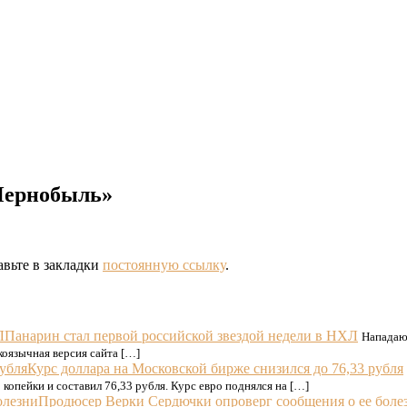
«Чернобыль»
авьте в закладки
постоянную ссылку
.
Панарин стал первой российской звездой недели в НХЛ
Нападаю
коязычная версия сайта […]
Курс доллара на Московской бирже снизился до 76,33 рубля
копейки и составил 76,33 рубля. Курс евро поднялся на […]
Продюсер Верки Сердючки опроверг сообщения о ее боле