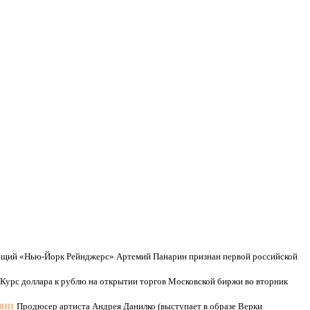
щий «Нью-Йорк Рейнджерс» Артемий Панарин признан первой российской
Курс доллара к рублю на открытии торгов Московской биржи во вторник
зни
Продюсер артиста Андрея Данилко (выступает в образе Верки