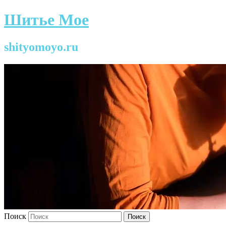
Шитье Мое
shityomoyo.ru
Поиск