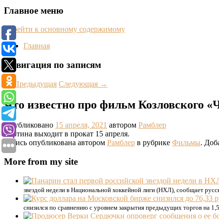
Главное меню
Перейти к основному содержимому
Главная
Навигация по записям
←
Предыдущая
Следующая
→
Что известно про фильм Козловского 
Опубликовано
15 апреля, 2021
автором
Рамблер
Картина выходит в прокат 15 апреля.
Запись опубликована автором
Рамблер
в рубрике
Фильмы
. Доб
More from my site
звездой недели в Национальной хоккейной лиги (НХЛ), сообщает русс
снизился по сравнению с уровнем закрытия предыдущих торгов на 1,5 