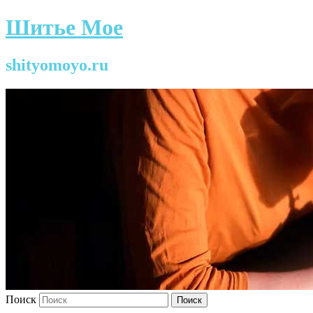
Шитье Мое
shityomoyo.ru
Поиск