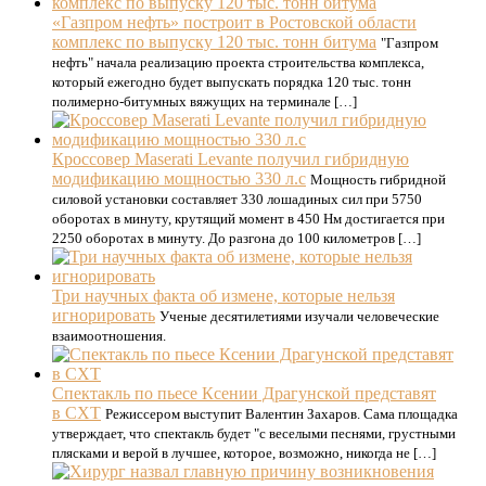
«Газпром нефть» построит в Ростовской области
комплекс по выпуску 120 тыс. тонн битума
"Газпром
нефть" начала реализацию проекта строительства комплекса,
который ежегодно будет выпускать порядка 120 тыс. тонн
полимерно-битумных вяжущих на терминале […]
Кроссовер Maserati Levante получил гибридную
модификацию мощностью 330 л.с
Мощность гибридной
силовой установки составляет 330 лошадиных сил при 5750
оборотах в минуту, крутящий момент в 450 Нм достигается при
2250 оборотах в минуту. До разгона до 100 километров […]
Три научных факта об измене, которые нельзя
игнорировать
Ученые десятилетиями изучали человеческие
взаимоотношения.
Спектакль по пьесе Ксении Драгунской представят
в СХТ
Режиссером выступит Валентин Захаров. Сама площадка
утверждает, что спектакль будет "с веселыми песнями, грустными
плясками и верой в лучшее, которое, возможно, никогда не […]