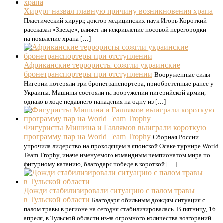
Хирург назвал главную причину возникновения храпа
Пластический хирург, доктор медицинских наук Игорь Короткий
рассказал «Звезде», влияет ли искривление носовой перегородки
на появление храпа […]
Африканские террористы сожгли украинские
бронетранспортеры при отступлении
Вооруженные силы
Нигерии потеряли три бронетранспортера, приобретенные ранее у
Украины. Машины состояли на вооружении нигерийской армии,
однако в ходе недавнего нападения на одну из […]
Фигуристы Мишина и Галлямов выиграли короткую
программу пар на World Team Trophy
Сборная России
упрочила лидерство на проходящем в японской Осаке турнире World
Team Trophy, иначе именуемого командным чемпионатом мира по
фигурному катанию, благодаря победе в короткой […]
Дожди стабилизировали ситуацию с палом травы
в Тульской области
Благодаря обильным дождям ситуация с
палом травы в регионе на сегодня стабилизировалась. В пятницу, 16
апреля, в Тульской области из-за огромного количества возгораний