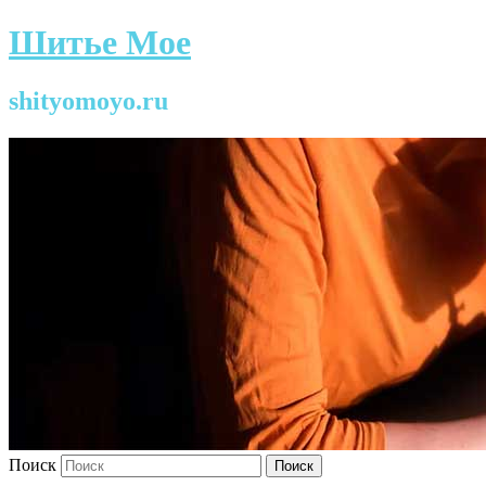
Шитье Мое
shityomoyo.ru
Поиск