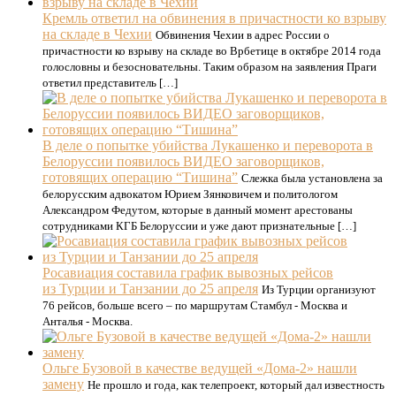
Кремль ответил на обвинения в причастности ко взрыву
на складе в Чехии
Обвинения Чехии в адрес России о
причастности ко взрыву на складе во Врбетице в октябре 2014 года
голословны и безосновательны. Таким образом на заявления Праги
ответил представитель […]
В деле о попытке убийства Лукашенко и переворота в
Белоруссии появилось ВИДЕО заговорщиков,
готовящих операцию “Тишина”
Слежка была установлена за
белорусским адвокатом Юрием Зянковичем и политологом
Александром Федутом, которые в данный момент арестованы
сотрудниками КГБ Белоруссии и уже дают признательные […]
Росавиация составила график вывозных рейсов
из Турции и Танзании до 25 апреля
Из Турции организуют
76 рейсов, больше всего – по маршрутам Стамбул - Москва и
Анталья - Москва.
Ольге Бузовой в качестве ведущей «Дома-2» нашли
замену
Не прошло и года, как телепроект, который дал известность