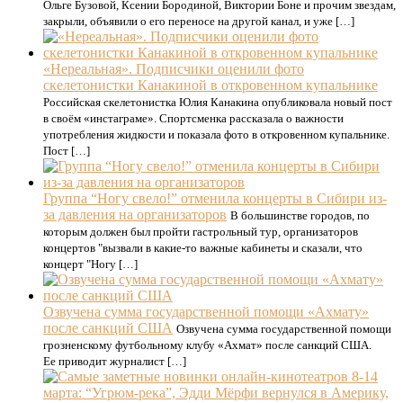
Ольге Бузовой, Ксении Бородиной, Виктории Боне и прочим звездам,
закрыли, объявили о его переносе на другой канал, и уже […]
«Нереальная». Подписчики оценили фото
скелетонистки Канакиной в откровенном купальнике
Российская скелетонистка Юлия Канакина опубликовала новый пост
в своём «инстаграме». Спортсменка рассказала о важности
употребления жидкости и показала фото в откровенном купальнике.
Пост […]
Группа “Ногу свело!” отменила концерты в Сибири из-
за давления на организаторов
В большинстве городов, по
которым должен был пройти гастрольный тур, организаторов
концертов "вызвали в какие-то важные кабинеты и сказали, что
концерт "Ногу […]
Озвучена сумма государственной помощи «Ахмату»
после санкций США
Озвучена сумма государственной помощи
грозненскому футбольному клубу «Ахмат» после санкций США.
Ее приводит журналист […]