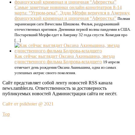
Самые заметные новинки онлайн-кинотеатров 8-14
марта: “Угрюм-река”, Эдди Мёрфи вернулся в Америку,
французский криминал и циничная “Аферистка”
Полная
экранизация саги Вячеслава Шишкова. Фильм, раздраживший
отечественных критиков. Дневники первой волны пандемии в США.
Постаревший Мерфи едет в Америку 32 года спустя. Комедия про
[…]
Как сейчас выглядит Оксана Акиньшина, звезда
единственного фильма Бодрова-младшего
19 апреля
отмечает день рождения Оксана Акиньшина, одна из самых
успешных актрис своего поколения.
Сайт представляет собой ленту новостей RSS канала
news.rambler.ru. Ответственность за достоверность
публикуемых новостей Администрация сайта не несёт.
Сайт от psikhoter @ 2021
Top