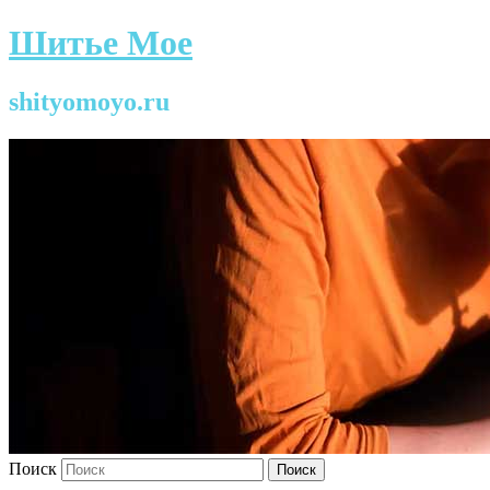
Шитье Мое
shityomoyo.ru
Поиск