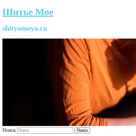
Шитье Мое
shityomoyo.ru
Поиск