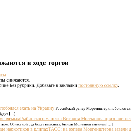
жаются в ходе торгов
нсы
опы снижаются.
рике Без рубрики. Добавьте в закладки
постоянную ссылку
.
побоялся ехать на Украину
Российский рэпер Моргенштерн побоялся еха
будут […]
Рыбинского маньяка Виталия Молчанова признали н
ством. Областной суд будет выяснять, был ли Молчанов вменяем […]
ТАСС: на рэпера Моргенштерна завели д