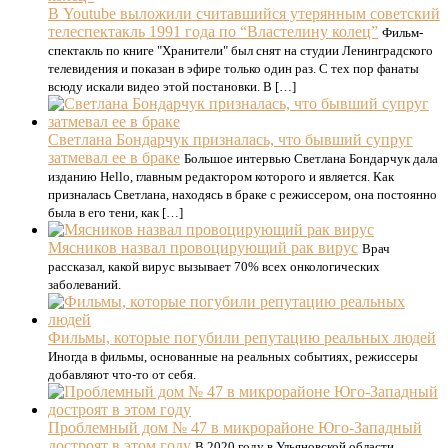
В Youtube выложили считавшийся утерянным советский
телеспектакль 1991 года по “Властелину колец”
Фильм-
спектакль по книге "Хранители" был снят на студии Ленинградского
телевидения и показан в эфире только один раз. С тех пор фанаты
всюду искали видео этой постановки. В […]
Светлана Бондарчук призналась, что бывший супруг
затмевал ее в браке
Большое интервью Светлана Бондарчук дала
изданию Hello, главным редактором которого и является. Как
призналась Светлана, находясь в браке с режиссером, она постоянно
была в его тени, как […]
Мясников назвал провоцирующий рак вирус
Врач
рассказал, какой вирус вызывает 70% всех онкологических
заболеваний.
Фильмы, которые погубили репутацию реальных людей
Иногда в фильмы, основанные на реальных событиях, режиссеры
добавляют что-то от себя.
Проблемный дом № 47 в микрорайоне Юго-Западный
достроят в этом году
В 2020 году в Ульяновской области