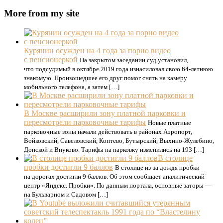
More from my site
Курянин осужден на 4 года за порно видео
с пенсионеркой
На закрытом заседании суд установил,
что подсудимый в октябре 2019 года изнасиловал свою 64-летнюю
знакомую. Произошедшее его друг помог снять на камеру
мобильного телефона, а затем […]
В Москве расширили зону платной парковки и
пересмотрели парковочные тарифы
Новые платные
парковочные зоны начали действовать в районах Аэропорт,
Войковский, Савеловский, Коптево, Бутырский, Выхино-Жулебино,
Донской и Внуково. Тарифы на парковку изменились на 193 […]
В столице
пробки достигли 9 баллов
В столице из-за дождя пробки
на дорогах достигли 9 баллов. Об этом сообщает аналитический
центр «Яндекс. Пробки». По данным портала, основные заторы —
на Бульварном и Садовом […]