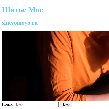
Шитье Мое
shityomoyo.ru
Поиск