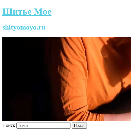
Шитье Мое
shityomoyo.ru
Поиск