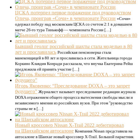
ЦСКА потерпел первое поражение под руководством
Олича, проиграв «Сочи» в чемпионате России
«Сочи»
одержал победу над московским ЦСКА со счетом 2:1 в домашнем
матче 26-го тура Тинькофф — чемпионата России […]
Бывший геолог российской шахты стала моделью в 80
лет и прославилась
Российская пенсионерка стала
манекенщицей в 80 лет и прославилась в сети. Жительница города
Коркино Клавдия Конради рассказала, что внучка Екатерина Рейш
предложила ей принять участие […]
Игорь Яковенко: “Преследование DOXA – это запрет
будущего”
Журналист называет преследование редакции журнала
DOXA отражением общего процесса вытеснения свободы мысли и
независимого мнения из российских вузов. При этом "руководство
страны не в […]
Новый кроссовер Nissan X-Trail 2022 дебютировал
на Шанхайском автосалоне
Компания Nissan представила на
автосалоне в Шанхае новый кроссовер X-Trail. Большой паркетник