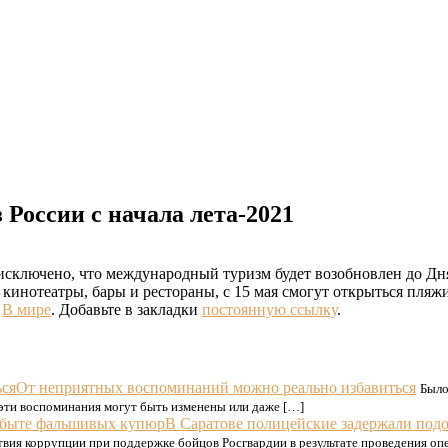
 России с начала лета-2021
 исключено, что международный туризм будет возобновлен до Д
 кинотеатры, бары и рестораны, с 15 мая смогут открыться пляжи
е
В мире
. Добавьте в закладки
постоянную ссылку
.
От неприятных воспоминаний можно реально избавиться
Было
 эти воспоминания могут быть изменены или даже […]
В Саратове полицейские задержали под
твия коррупции при поддержке бойцов Росгвардии в результате проведения о