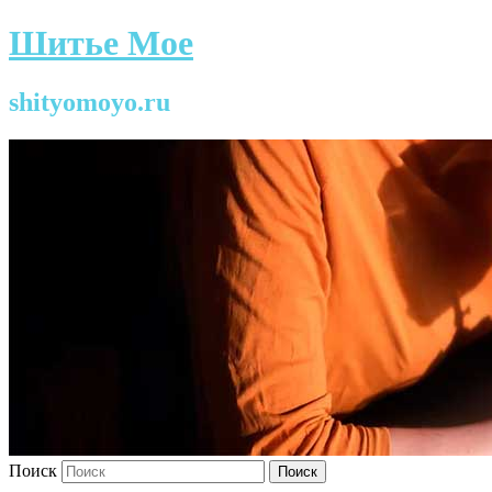
Шитье Мое
shityomoyo.ru
Поиск