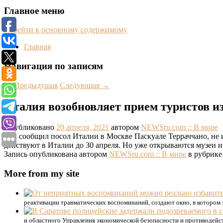
Главное меню
Перейти к основному содержимому
Главная
Навигация по записям
←
Предыдущая
Следующая
→
Италия возобновляет прием туристов из
Опубликовано
20 апреля, 2021
автором
NEWSru.com :: В мире
Как сообщил посол Италии в Москве Паскуале Терраччано, не
действуют в Италии до 30 апреля. Но уже открываются музеи и
Запись опубликована автором
NEWSru.com :: В мире
в рубрик
More from my site
реактивации травматических воспоминаний, создают окно, в котором
и областного Управления экономической безопасности и противодейс