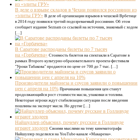
В деле о взрыве складов в Чехии появился россиянин из
«элиты ГРУ»
В деле об организации взрывов в чешской Врбетице
в 2014 году появился третий подозреваемый россиянин. Об этом
сообщает издание Seznam со ссылкой на источник, знакомый с ходом
[…]
В Саратове распроданы билеты по 7 тысяч
на «Горбачева»
Стоимость билетов на спектакли в Саратове в
рамках Второго культурно-образовательного проекта-фестиваля
"Уроки Табакова" продаются по цене от 700 до 7 тыс. […]
Производители майонеза и соусов заявили о повышении
цен с апреля на 10%
Причинами повышения цен станут
продолжающийся рост стоимости масла, упаковки и топлива.
Некоторые игроки ждут стабилизации ситуации после введения
пошлины на экспорт масла. Но другие […]
Найшуллер объяснил, почему русские в Голливуде
играют злодеев
Своими мыслями на тему кинематографа
Найшуллер поделился на YouTube-канале «Макарена».