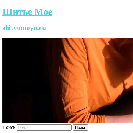
Шитье Мое
shityomoyo.ru
Поиск