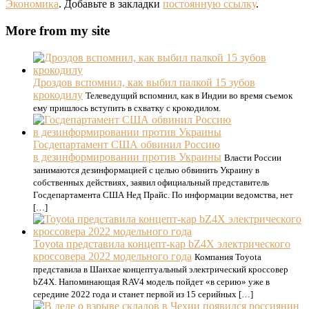
Экономика
. Добавьте в закладки
постоянную ссылку
.
More from my site
Дроздов вспомнил, как выбил палкой 15 зубов
крокодилу
Телеведущий вспомнил, как в Индии во время съемок
ему пришлось вступить в схватку с крокодилом.
Госдепартамент США обвинил Россию
в дезинформировании против Украины
Власти России
занимаются дезинформацией с целью обвинить Украину в
собственных действиях, заявил официальный представитель
Госдепартамента США Нед Прайс. По информации ведомства, нет
[…]
Toyota представила концепт-кар bZ4X электрического
кроссовера 2022 модельного года
Компания Toyota
представила в Шанхае концептуальный электрический кроссовер
bZ4X. Напоминающая RAV4 модель пойдет «в серию» уже в
середине 2022 года и станет первой из 15 серийных […]