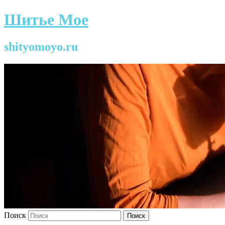
Шитье Мое
shityomoyo.ru
Поиск