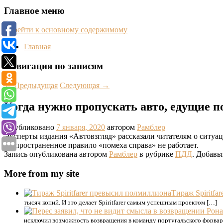
Главное меню
Перейти к основному содержимому
Главная
Навигация по записям
←
Предыдущая
Следующая
→
Когда нужно пропускать авто, едущие п
Опубликовано
7 января, 2020
автором
Рамблер
Эксперты издания «Автовзгляд» рассказали читателям о ситуац
распространенное правило «помеха справа» не работает.
Запись опубликована автором
Рамблер
в рубрике
ПДД
. Добавь
More from my site
Тираж Spiritfa
тысяч копий. И это делает Spiritfarer самым успешным проектом […]
исключил возможность возвращения в команду португальского форва