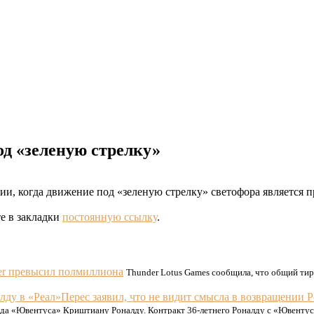
од «зеленую стрелку»
ии, когда движение под «зеленую стрелку» светофора является 
те в закладки
постоянную ссылку
.
rer превысил полмиллиона
Thunder Lotus Games сообщила, что общий тираж
Перес заявил, что не видит смысла в возвращении Р
рда «Ювентуса» Криштиану Роналду. Контракт 36-летнего Роналду с «Ювенту