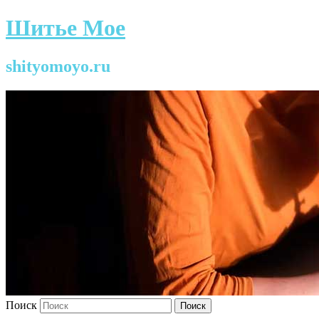
Шитье Мое
shityomoyo.ru
Поиск