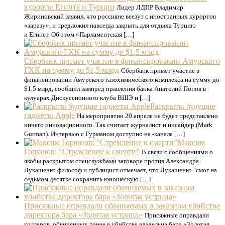
курорты Египта и Турции
Лидер ЛДПР Владимир
Жириновский заявил, что россияне веезут с иностранных курортов
«заразу», и предложил навсегда закрыть для отдыха Турцию
и Египет. Об этом «Парламентская […]
Сбербанк примет участие в финансировании Амурского
ГХК на сумму до $1,5 млрд
Сбербанк примет участие в
финансировании Амурского газохимического комплекса на сумму до
$1,5 млрд, сообщил зампред правления банка Анатолий Попов в
кулуарах Дискуссионного клуба ВШЭ и […]
Раскрыты будущие
гаджеты Apple
На мероприятии 20 апреля не будет представлено
ничего инновационного. Так считает журналист и инсайдер (Mark
Gurman). Интервью с Гурманом доступно на -канале […]
Максим
Горюнов: “Стремление к смерти”
В связи с сообщениями о
якобы раскрытом спецслужбами заговоре против Александра
Лукашенко философ и публицист отмечает, что Лукашенко "смог на
седьмом десятке сохранить юношескую […]
Присяжные оправдали обвиняемых в заказном убийстве
директора бара «Золотая устрица»
Присяжные оправдали
киллеров, обвиненных ранее в убийстве владельца бара «Золотая