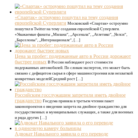
«Спартак» остроумно пошутил на тему создания
европейской Суперлиги
Московский «Спартак» остроумно
пошутил в Twitter на тему создания европейской Суперлиги.
«Уважаемые фанаты „Милана“, „Арсенала“, „Атлетико“, „Челси“,
„Барселоны“, „Интернационале“, […]
Цена за пробег: подержанные авто в России дорожают
быстрее новых
В России наблюдают рост стоимости
подержанных автомобилей. По словам экспертов, это может быть
связано с дефицитом сырья в сфере машиностроения или нехваткой
конкретных моделейСредний рост […]
Российским госслужащим запретили иметь двойное
гражданство
Госдума приняла в третьем чтении пакет
законопроектов о введении запрета на двойное гражданство для
государственных и муниципальных служащих, а также для военных
и ряда других […]
Адвокат Навального заявила о его переводе