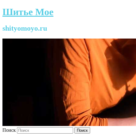
Шитье Мое
shityomoyo.ru
Поиск