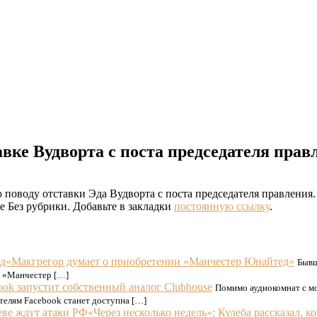
вке Вудворта с поста председателя прав
оводу отставки Эда Вудворта с поста председателя правления. 
е Без рубрики. Добавьте в закладки
постоянную ссылку
.
Макгрегор думает о приобретении «Манчестер Юнайтед»
Бывш
а «Манчестер […]
ook запустит собственный аналог Clubhouse
Помимо аудиокомнат с мо
телям Facebook станет доступна […]
«Через несколько недель»: Кулеба рассказал, к