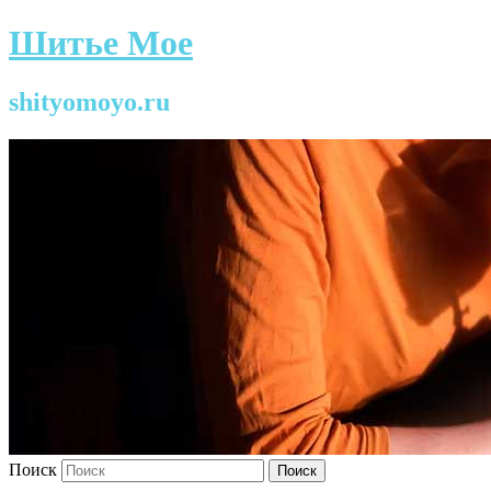
Шитье Мое
shityomoyo.ru
Поиск