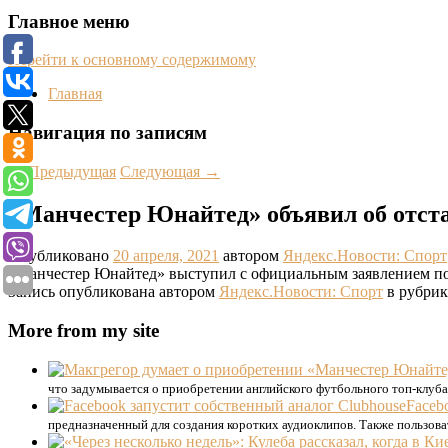
Главное меню
Перейти к основному содержимому
Главная
Навигация по записям
←
Предыдущая
Следующая
→
«Манчестер Юнайтед» объявил об отста
Опубликовано
20 апреля, 2021
автором
Яндекс.Новости: Спорт
«Манчестер Юнайтед» выступил с официальным заявлением по п
Запись опубликована автором
Яндекс.Новости: Спорт
в рубрик
More from my site
что задумывается о приобретении английского футбольного топ-клуб
Faceb
предназначенный для создания коротких аудиоклипов. Также пользова