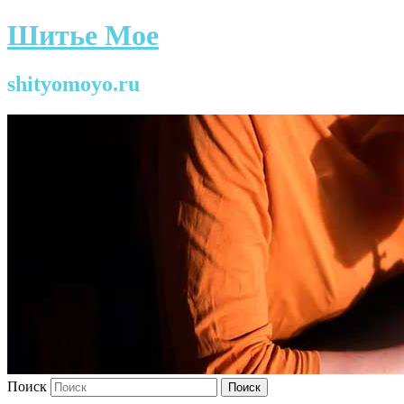
Шитье Мое
shityomoyo.ru
Поиск