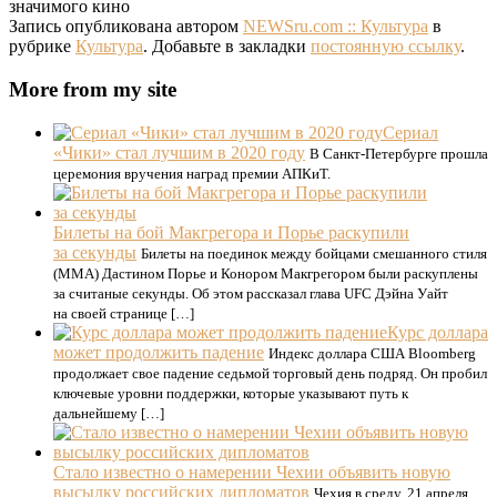
значимого кино
Запись опубликована автором
NEWSru.com :: Культура
в
рубрике
Культура
. Добавьте в закладки
постоянную ссылку
.
More from my site
Сериал
«Чики» стал лучшим в 2020 году
В Санкт-Петербурге прошла
церемония вручения наград премии АПКиТ.
Билеты на бой Макгрегора и Порье раскупили
за секунды
Билеты на поединок между бойцами смешанного стиля
(ММА) Дастином Порье и Конором Макгрегором были раскуплены
за считаные секунды. Об этом рассказал глава UFC Дэйна Уайт
на своей странице […]
Курс доллара
может продолжить падение
Индекс доллара США Bloomberg
продолжает свое падение седьмой торговый день подряд. Он пробил
ключевые уровни поддержки, которые указывают путь к
дальнейшему […]
Стало известно о намерении Чехии объявить новую
высылку российских дипломатов
Чехия в среду, 21 апреля,