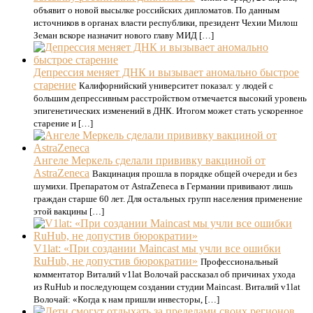
объявит о новой высылке российских дипломатов. По данным
источников в органах власти республики, президент Чехии Милош
Земан вскоре назначит нового главу МИД […]
Депрессия меняет ДНК и вызывает аномально быстрое
старение
Калифорнийский университет показал: у людей с
большим депрессивным расстройством отмечается высокий уровень
эпигенетических изменений в ДНК. Итогом может стать ускоренное
старение и […]
Ангеле Меркель сделали прививку вакциной от
AstraZeneca
Вакцинация прошла в порядке общей очереди и без
шумихи. Препаратом от AstraZeneca в Германии прививают лишь
граждан старше 60 лет. Для остальных групп населения применение
этой вакцины […]
V1lat: «При создании Maincast мы учли все ошибки
RuHub, не допустив бюрократии»
Профессиональный
комментатор Виталий v1lat Волочай рассказал об причинах ухода
из RuHub и последующем создании студии Maincast. Виталий v1lat
Волочай: «Когда к нам пришли инвесторы, […]