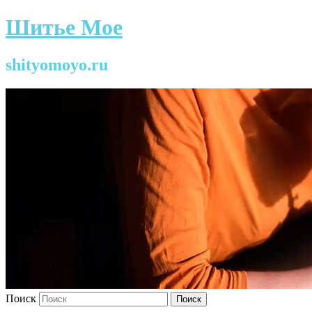
Шитье Мое
shityomoyo.ru
Поиск