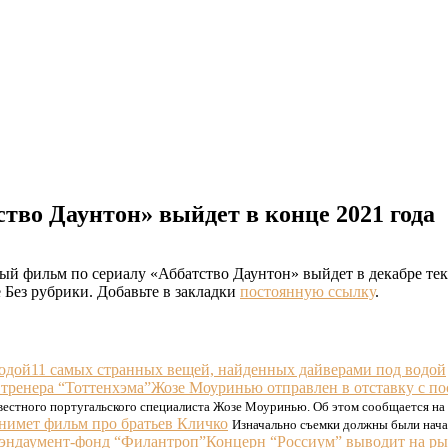
во Даунтон» выйдет в конце 2021 года
й фильм по сериалу «Аббатство Даунтон» выйдет в декабре теку
 Без рубрики. Добавьте в закладки
постоянную ссылку
.
11 самых странных вещей, найденных дайверами под водой
Жозе Моуринью отправлен в отставку с по
известного португальского специалиста Жозе Моуринью. Об этом сообщается н
нимет фильм про братьев Кличко
Изначально съемки должны были нача
Концерн “Россиум” выводит на ры