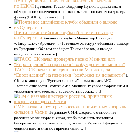
Путин упростил получение налоговых вычетов
по НДФЛ
Президент России Владимир Путин подписал закон
об упрощении получения налоговых вычетов по налогу на доходы
физлиц (НДФЛ), передает […]
Почти все английские клубы объявили о выходе
из Суперлиги
Английские клубы «Манчестер Сити», «»,
«Ливерпуль», «Арсенал» и «Тоттенхэм Хотспур» объявили о выходе
из Суперлиги. Об этом сообщает. Таким образом, о выходе
из турнира завили почти […]
ТАСС: СК начал проверять песню Манижи для
“Евровидения” на признаки “возбуждения ненависти”
В
СК на композицию "Русская женщина" пожаловалась АНО
"Ветеранские вести", сочтя номер Манижи "грубым оскорблением и
унижением человеческого достоинства русских […]
СМИ назвали шестерых россиян, причастных к взрыву
складов в Чехии
По данным СМИ, следствие считает, что
россияне могли взорвать склад, чтобы помешать поставкам
боеприпасов сирийским повстанцам или на Украину. Официально
чешские власти считают причастными […]