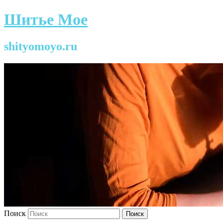
Шитье Мое
shityomoyo.ru
Поиск