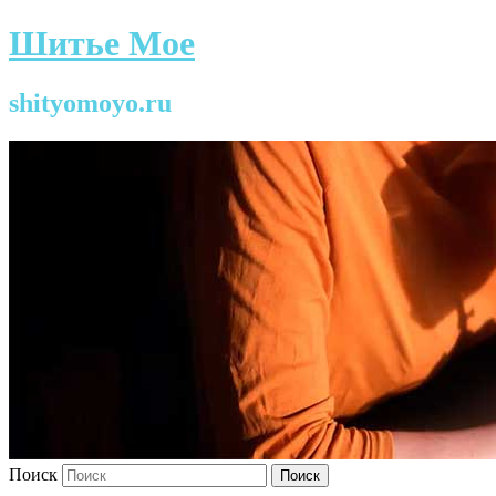
Шитье Мое
shityomoyo.ru
Поиск