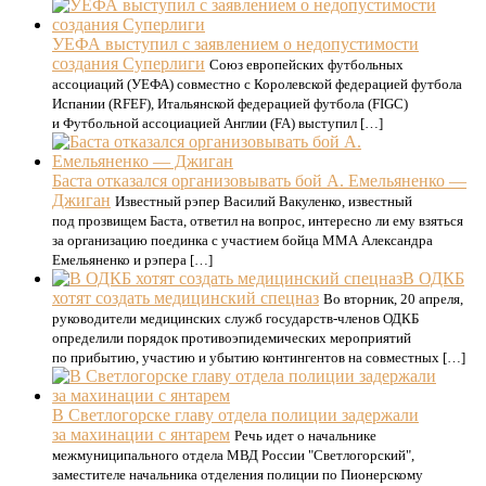
УЕФА выступил с заявлением о недопустимости
создания Суперлиги
Союз европейских футбольных
ассоциаций (УЕФА) совместно с Королевской федерацией футбола
Испании (RFEF), Итальянской федерацией футбола (FIGC)
и Футбольной ассоциацией Англии (FA) выступил […]
Баста отказался организовывать бой А. Емельяненко —
Джиган
Известный рэпер Василий Вакуленко, известный
под прозвищем Баста, ответил на вопрос, интересно ли ему взяться
за организацию поединка с участием бойца MMA Александра
Емельяненко и рэпера […]
В ОДКБ
хотят создать медицинский спецназ
Во вторник, 20 апреля,
руководители медицинских служб государств-членов ОДКБ
определили порядок противоэпидемических мероприятий
по прибытию, участию и убытию контингентов на совместных […]
В Светлогорске главу отдела полиции задержали
за махинации с янтарем
Речь идет о начальнике
межмуниципального отдела МВД России "Светлогорский",
заместителе начальника отделения полиции по Пионерскому