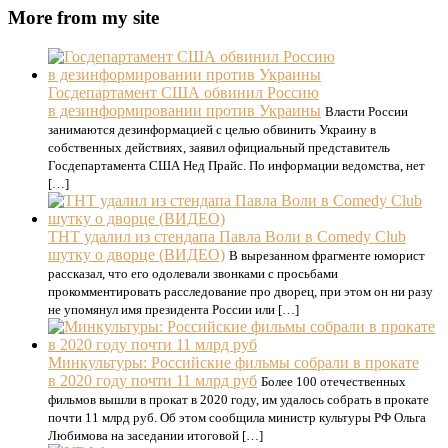
More from my site
Госдепартамент США обвинил Россию
в дезинформировании против Украины
Власти России
занимаются дезинформацией с целью обвинить Украину в
собственных действиях, заявил официальный представитель
Госдепартамента США Нед Прайс. По информации ведомства, нет
[…]
ТНТ удалил из стендапа Павла Воли в Comedy Club
шутку о дворце (ВИДЕО)
В вырезанном фрагменте юморист
рассказал, что его одолевали звонками с просьбами
прокомментировать расследование про дворец, при этом он ни разу
не упомянул имя президента России или […]
Минкультуры: Российские фильмы собрали в прокате
в 2020 году почти 11 млрд руб
Более 100 отечественных
фильмов вышли в прокат в 2020 году, им удалось собрать в прокате
почти 11 млрд руб. Об этом сообщила министр культуры РФ Ольга
Любимова на заседании итоговой […]