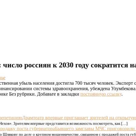
число россиян к 2030 году сократится н
вье
венная убыль населения достигла 700 тысяч человек. Эксперт о
офинансировании системы здравоохранения, убеждена Улумбекова
ике Без рубрики. Добавьте в закладки
постоянную ссылку
.
Драмтеатр впервые приглашает зрителей на открыту
Чехов». Зрителям впервые представится возможность посмотреть, как […]
Бывшего замглавы МЧС приговорили к
 Шлякову по делу о крупном мошенничестве, связанном с продажей поста гу