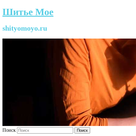
Шитье Мое
shityomoyo.ru
Поиск