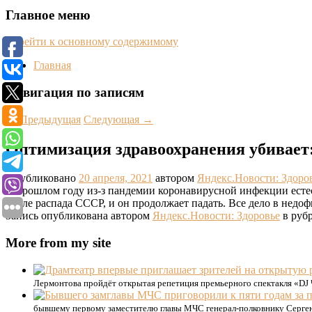
Главное меню
Перейти к основному содержимому
Главная
Навигация по записям
←
Предыдущая
Следующая
→
Оптимизация здравоохранения убивает: 
Опубликовано
20 апреля, 2021
автором
Яндекс.Новости: Здоро
В прошлом году из-з пандемии коронавирусной инфекции естест
после распада СССР, и он продолжает падать. Все дело в нед
Запись опубликована автором
Яндекс.Новости: Здоровье
в рубр
More from my site
Лермонтова пройдёт открытая репетиция премьерного спектакля «DJ 
бывшему первому заместителю главы МЧС генерал-полковнику Сергею