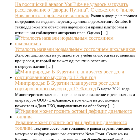
На российский аналог YouTube не удалось загрузить
расследование о “дворце Путина”. С сюжетом о “вилле
Навального” проблем не возникло
Ролик о дворце не прошел
модерацию на недавно перезапущенном видеохостинге Rutube. В
техподдержке это объяснили нарушением правил платформы в
отношении соблюдения авторских прав. Однако […]
Усталость назвали нормальным состоянием школьников
Жалобы школьников на усталость от учебы являются естественным
процессом, который не может однозначно говорить
о переутомлении […]
Минприроды: В Бурятии планируется рост доли
сортированного мусора до 17 % в год
В марте 2021 года
Министерством заключено финансовое соглашение с региональным
оператором ООО «ЭкоАльянс», в том числе на достижение
показателя «Доля ТКО, направленных на обработку […]
Украине может грозить острый дефицит дизельного
топлива
Текущее состояние топливного рынка страны описано в
материале информационного агентства News Front. Ссылаясь на
Reuters, авторы напоминают, что крупный швейцарский трейдер