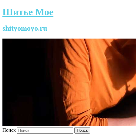
Шитье Мое
shityomoyo.ru
Поиск