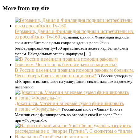
More from my site
Германия, Дания и Финляндия подняли истребители из-
за российских Ту-160
Германия, Дания и Финляндия подняли
свои истребители с целью сопровождения российских
бомбардировщиков Ту-160 при плановом полете над Балтийским
морем. На отдельных этапах маршрута […]
В России изменили правила помощи раковым больным.
Чего теперь боятся врачи и пациенты?
В России утвердили
«Их просто выписывают на улицу, зашив сикось-накось» взрослому
населению.
Докатился. Мазепин впервые сумел финишировать
в гонке «Формулы-1»
Российский пилот «Хааса» Никита
Мазепин смог финишировать во втором в своей карьере Гран-
при «Формулы-1».