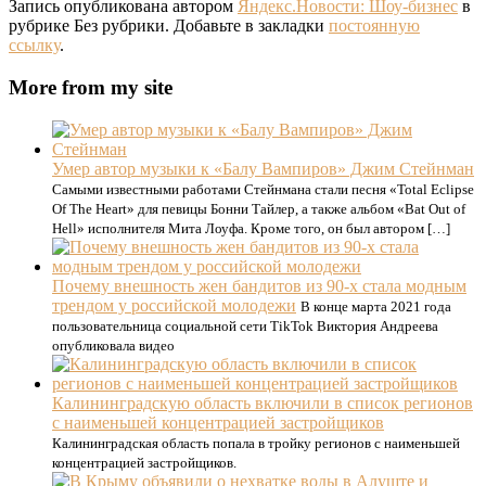
Запись опубликована автором
Яндекс.Новости: Шоу-бизнес
в
рубрике Без рубрики. Добавьте в закладки
постоянную
ссылку
.
More from my site
Умер автор музыки к «Балу Вампиров» Джим Стейнман
Самыми известными работами Стейнмана стали песня «Total Eclipse
Of The Heart» для певицы Бонни Тайлер, а также альбом «Bat Out of
Hell» исполнителя Мита Лоуфа. Кроме того, он был автором […]
Почему внешность жен бандитов из 90-х стала модным
трендом у российской молодежи
В конце марта 2021 года
пользовательница социальной сети TikTok Виктория Андреева
опубликовала видео
Калининградскую область включили в список регионов
с наименьшей концентрацией застройщиков
Калининградская область попала в тройку регионов с наименьшей
концентрацией застройщиков.