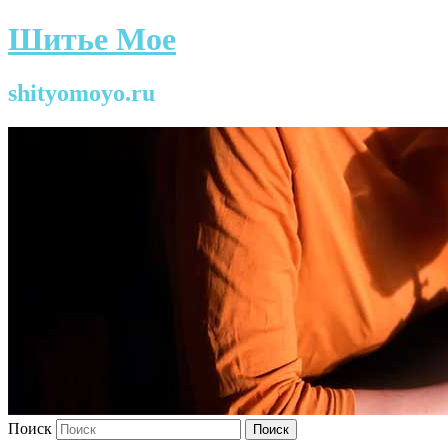
Шитье Мое
shityomoyo.ru
Поиск