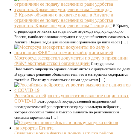
В Крыму объявили о нехватке воды в Алуште и
ограничили ее подачу населению ради удобства
туристов. Крымчане увидели в этом “геноцид”
В Крыму,
страдающем от нехватки воды после перехода под юрисдикцию
России, наиболее сложная ситуация с водоснабжением сложилась в
Алуште. Подача воды для населения ограничена до пяти часов […]
Мосгорсуд засекретил документы по делу о признании
ФБК* экстремистской организацией
Сотрудникам
Навального запрещено заранее ознакомиться с документами по делу.
В суде такое решение объяснили тем, что в материалах содержится
гостайна. Поэтому знакомиться с ними адвокатам […]
Российская нейросеть упростит выявление пациентов с
COVID-19
Белгородский государственный национальный
исследовательский университет создал уникальную нейросеть,
которая способна точно и быстро выявлять по рентгеновским
снимкам зараженных […]
Озвучены новые факты в пользу запуска рейсов