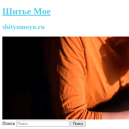
Шитье Мое
shityomoyo.ru
Поиск