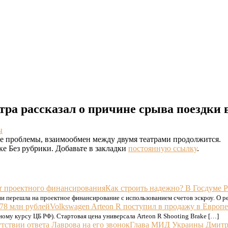
тра рассказал о причине срыва поездки
ы
шие проблемы, взаимообмен между двумя театрами продолжится.
ке Без рубрики. Добавьте в закладки
постоянную ссылку
.
Как строить надежно? В Госдуме 
и перешла на проектное финансирование с использованием счетов эскроу. О ре
Volkswagen Arteon R поступил в продажу в Европе
ьному курсу ЦБ РФ). Стартовая цена универсала Arteon R Shooting Brake […]
Глава МИД Украины Дмитрий