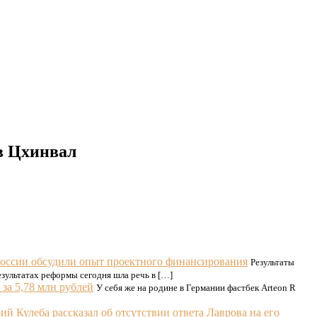
 в Цхинвал
России обсудили опыт проектного финансирования
Результаты
зультатах реформы сегодня шла речь в […]
 за 5,78 млн рублей
У себя же на родине в Германии фастбек Arteon R
 Кулеба рассказал об отсутствии ответа Лаврова на его