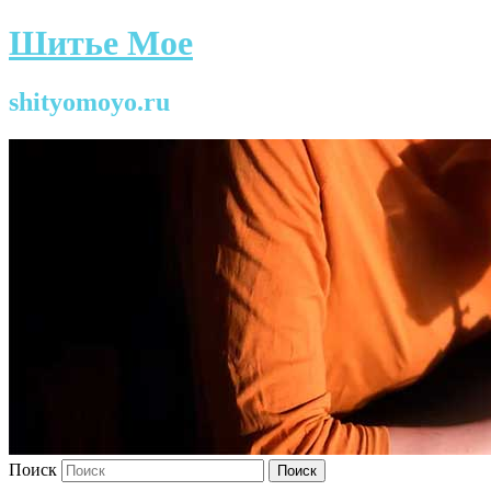
Шитье Мое
shityomoyo.ru
Поиск