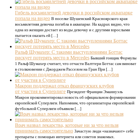
Гибель восьмилетней девочки в российском аквапарке
попала на видео
В поселке Шушенский Красноярского края
восьмилетняя девочка погибла в аквапарке. На кадрах видно, что
одна из женщин достает из воды девочку и с другими взрослыми
пытается оказать ей […]
Ральф Шумахер: С такими выступлениями Боттас
рискует потерять место в Mercedes
Бывший гонщик Формулы
1 Ральф Шумахер считает, что отчасти Валттери Боттас сам виноват
в столкновении с Джорджем Расселом на Гран При […]
Макрон поддержал отказ французских клубов
от участия в Суперлиге
Президент Франции Эманнуэль
Макрон прокомментировал новость об официальном формировании
европейской Суперлиги. Напомним, что организаторы европейской
футбольной Суперлиги объявили […]
Врач назвал лекарства, которые ни за что нельзя
принимать самостоятельно
Зачастую люди «назначают» себе
препараты с помощью интернета или советов знакомых.