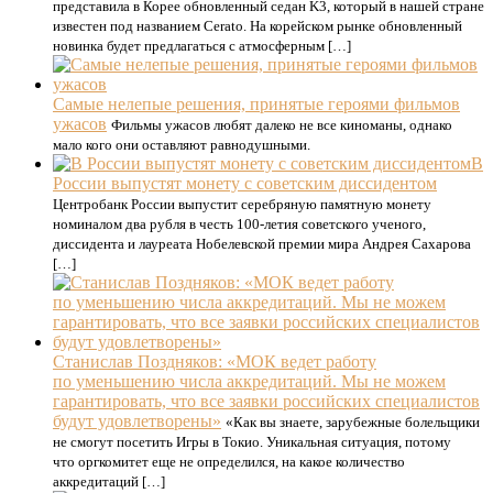
представила в Корее обновленный седан K3, который в нашей стране
известен под названием Cerato. На корейском рынке обновленный
новинка будет предлагаться с атмосферным […]
Самые нелепые решения, принятые героями фильмов
ужасов
Фильмы ужасов любят далеко не все киноманы, однако
мало кого они оставляют равнодушными.
В
России выпустят монету с советским диссидентом
Центробанк России выпустит серебряную памятную монету
номиналом два рубля в честь 100-летия советского ученого,
диссидента и лауреата Нобелевской премии мира Андрея Сахарова
[…]
Станислав Поздняков: «МОК ведет работу
по уменьшению числа аккредитаций. Мы не можем
гарантировать, что все заявки российских специалистов
будут удовлетворены»
«Как вы знаете, зарубежные болельщики
не смогут посетить Игры в Токио. Уникальная ситуация, потому
что оргкомитет еще не определился, на какое количество
аккредитаций […]