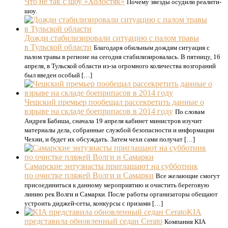
Что не так с шоу «Холостяк»
Почему звезды осудили реалити-
шоу.
Дожди стабилизировали ситуацию с палом травы
в Тульской области
Благодаря обильным дождям ситуация с
палом травы в регионе на сегодня стабилизировалась. В пятницу, 16
апреля, в Тульской области из-за огромного количества возгораний
был введен особый […]
Чешский премьер пообещал рассекретить данные о
взрыве на складе боеприпасов в 2014 году
По словам
Андрея Бабиша, сначала 19 апреля кабинет министров изучит
материалы дела, собранные службой безопасности и информации
Чехии, и будет их обсуждать. Затем чехи сами получат […]
Самарские энтузиасты приглашают на субботник
по очистке пляжей Волги и Самарки
Все желающие смогут
присоединиться к данному мероприятию и очистить береговую
линию рек Волги и Самарки. После работы организаторы обещают
устроить диджей-сеты, конкурсы с призами […]
KIA
представила обновленный седан Cerato
Компания KIA