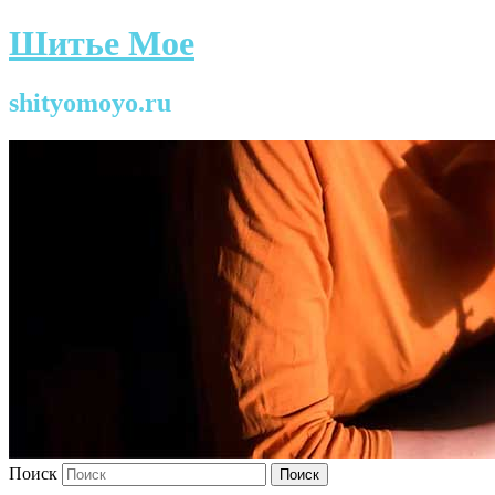
Шитье Мое
shityomoyo.ru
Поиск