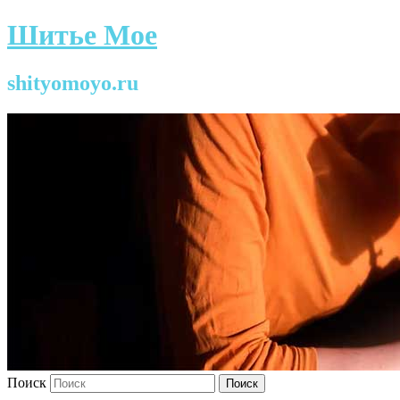
Шитье Мое
shityomoyo.ru
Поиск