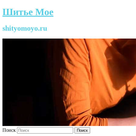
Шитье Мое
shityomoyo.ru
Поиск