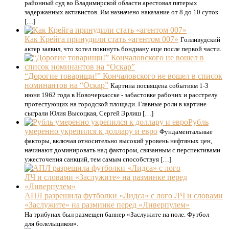
районный суд во Владимирской области арестовал пятерых
задержанных активистов. Им назначено наказание от 8 до 10 суток
[…]
Как Крейга принудили стать «агентом 007»
Голливудский
актер заявил, что хотел покинуть бондиану еще после первой части.
“Дорогие товарищи!” Кончаловского не вошел в список
номинантов на “Оскар”
Картина посвящена событиям 1-3
июня 1962 года в Новочеркасске - забастовке рабочих и расстрелу
протестующих на городской площади. Главные роли в картине
сыграли Юлия Высоцкая, Сергей Эрлиш […]
Рубль
умеренно укрепился к доллару и евро
Фундаментальные
факторы, включая относительно высокий уровень нефтяных цен,
начинают доминировать над фактором, связанным с перспективами
ужесточения санкций, тем самым способствуя […]
АПЛ разрешила футболки «Лидса» с лого ЛЧ и словами
«Заслужите» на разминке перед «Ливерпулем»
На трибунах был размещен баннер «Заслужите на поле. Футбол
для болельщиков».