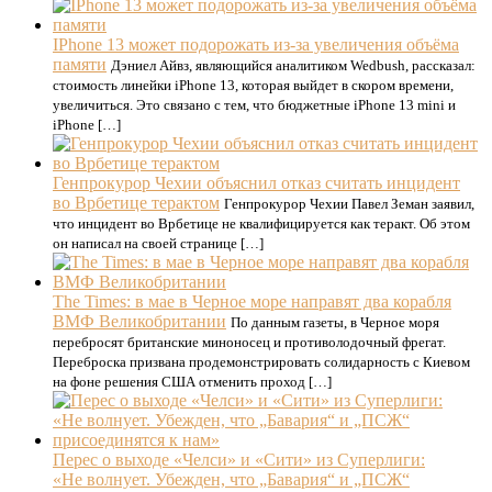
IPhone 13 может подорожать из-за увеличения объёма
памяти
Дэниел Айвз, являющийся аналитиком Wedbush, рассказал:
стоимость линейки iPhone 13, которая выйдет в скором времени,
увеличиться. Это связано с тем, что бюджетные iPhone 13 mini и
iPhone […]
Генпрокурор Чехии объяснил отказ считать инцидент
во Врбетице терактом
Генпрокурор Чехии Павел Земан заявил,
что инцидент во Врбетице не квалифицируется как теракт. Об этом
он написал на своей странице […]
The Times: в мае в Черное море направят два корабля
ВМФ Великобритании
По данным газеты, в Черное моря
перебросят британские миноносец и противолодочный фрегат.
Переброска призвана продемонстрировать солидарность с Киевом
на фоне решения США отменить проход […]
Перес о выходе «Челси» и «Сити» из Суперлиги:
«Не волнует. Убежден, что „Бавария“ и „ПСЖ“