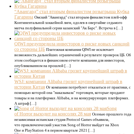
“Авангард” стал вторым финалистом розыгрыша Кубка
Гагарина
Омский "Авангард" стал вторым финалистом плей-офф
Континентальной хоккейной лиги, одолев в овертайме седьмого
матча полуфинальной серии казанский "Ак Барс". Встреча в […]
QIWI предупредила инвесторов о риске новых санкций
со стороны ЦБ
Платежная компания QIWI не исключает
возможность дальнейших ограничений в результате проверок ЦБ. Об
этом сообщается в финансовом отчете компании для инвесторов,
опубликованном на прошлой […]
WSJ: компании Alibaba грозит крупнейший штраф в
истории Китая
От компании потребуют отказаться от практики, с
помощью которой она "наказывала" торговцев, которые продают
товары и на платформах Alibaba, и на конкурирующих платформах.
А штраф […]
Song
of Horror выходит на консолях 28 мая
Осенью прошлого года
независимая испанская студия Protocol Games объявила,
что приключенческий ужастик Song of Horror выйдет на Xbox
One и PlayStation 4 в первом квартале 2021 […]