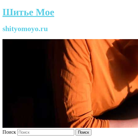
Шитье Мое
shityomoyo.ru
Поиск