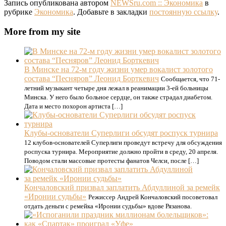
Запись опубликована автором
NEWSru.com :: Экономика
в
рубрике
Экономика
. Добавьте в закладки
постоянную ссылку
.
More from my site
В Минске на 72-м году жизни умер вокалист золотого
состава “Песняров” Леонид Борткевич
Сообщается, что 71-
летний музыкант четыре дня лежал в реанимации 3-ей больницы
Минска. У него было больное сердце, он также страдал диабетом.
Дата и место похорон артиста […]
Клубы-основатели Суперлиги обсудят роспуск турнира
12 клубов-основателей Суперлиги проведут встречу для обсуждения
роспуска турнира. Мероприятие должно пройти в среду, 20 апреля.
Поводом стали массовые протесты фанатов Челси, после […]
Кончаловский призвал заплатить Абдуллиной за ремейк
«Иронии судьбы»
Режиссер Андрей Кончаловский посоветовал
отдать деньги с ремейка «Иронии судьбы» вдове Рязанова.