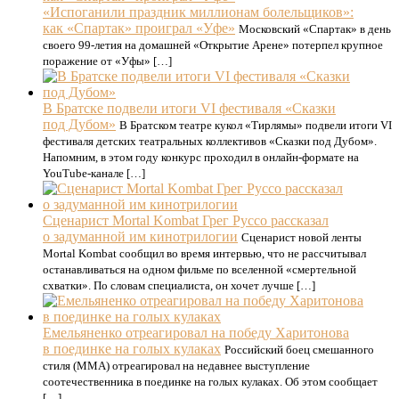
«Испоганили праздник миллионам болельщиков»:
как «Спартак» проиграл «Уфе»
Московский «Спартак» в день
своего 99-летия на домашней «Открытие Арене» потерпел крупное
поражение от «Уфы» […]
В Братске подвели итоги VI фестиваля «Сказки
под Дубом»
В Братском театре кукол «Тирлямы» подвели итоги VI
фестиваля детских театральных коллективов «Сказки под Дубом».
Напомним, в этом году конкурс проходил в онлайн-формате на
YouTube-канале […]
Сценарист Mortal Kombat Грег Руссо рассказал
о задуманной им кинотрилогии
Сценарист новой ленты
Mortal Kombat сообщил во время интервью, что не рассчитывал
останавливаться на одном фильме по вселенной «смертельной
схватки». По словам специалиста, он хочет лучше […]
Емельяненко отреагировал на победу Харитонова
в поединке на голых кулаках
Российский боец смешанного
стиля (MMA) отреагировал на недавнее выступление
соотечественника в поединке на голых кулаках. Об этом сообщает
[…]