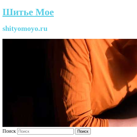
Шитье Мое
shityomoyo.ru
Поиск