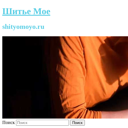
Шитье Мое
shityomoyo.ru
Поиск