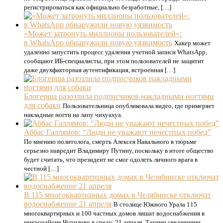
регистрироваться как официально безработные, […]
«Может затронуть миллионы пользователей»:
в WhatsApp обнаружили новую уязвимость
Хакер может
удаленно запустить процесс удаления учетной записи WhatsApp,
сообщают ИБ-специалисты, при этом пользователей не защитит
даже двухфакторная аутентификация, встроенная […]
Блогерша разозлила подписчиков накладными ногтями
для собаки
Пользовательница опубликовала видео, где примеряет
накладные ногти на лапу чихуахуа.
Аббас Галлямов: “Люди не уважают нечестных побед”
По мнению политолога, смерть Алексея Навального в тюрьме
серьезно навредит Владимиру Путину, поскольку в итоге общество
будет считать, что президент не смог одолеть личного врага в
честной […]
В 115 многоквартирных домах в Челябинске отключат
водоснабжение 21 апреля
В столице Южного Урала 115
многоквартирных и 100 частных домов лишат водоснабжения в
микрорайоне Чурилово в среду, 21 апреля. Такими сведениями