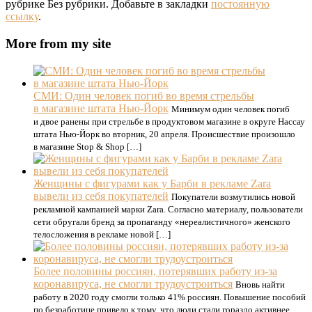
рубрике Без рубрики. Добавьте в закладки
постоянную
ссылку
.
More from my site
СМИ: Один человек погиб во время стрельбы
в магазине штата Нью-Йорк
Минимум один человек погиб
и двое ранены при стрельбе в продуктовом магазине в округе Нассау
штата Нью-Йорк во вторник, 20 апреля. Происшествие произошло
в магазине Stop & Shop […]
Женщины с фигурами как у Барби в рекламе Zara
вывели из себя покупателей
Покупатели возмутились новой
рекламной кампанией марки Zara. Согласно материалу, пользователи
сети обругали бренд за пропаганду «нереалистичного» женского
телосложения в рекламе новой […]
Более половины россиян, потерявших работу из-за
коронавируса, не смогли трудоустроиться
Вновь найти
работу в 2020 году смогли только 41% россиян. Повышение пособий
по безработице привело к тому, что люди стали гораздо активнее