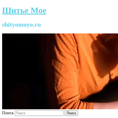
Шитье Мое
shityomoyo.ru
Поиск