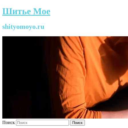
Шитье Мое
shityomoyo.ru
Поиск