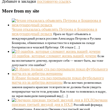
Добавьте в закладки
постоянную ссылку
.
More from my site
Чехия отказалась объявлять Петрова и Боширова в
международный розыск
Прага не будет объявлять в
международный розыск россиян Александра Петрова и Руслана
Боширова, обвиненных в причастности к взрывам на складе
боеприпасов в чешской Врбетице. Об отказе […]
10 ошибок, которые сломают жизнь вашей дочери
Если
вы воспитываете девочку, проверьте себя — может быть, вы тоже
допускаете эти ошибки?
В Иране больше ста раз прерывали показ футбольного
матча из-за арбитра-женщины
Из-за жестких религиозных
законов шариата иранские телезрители не должны были увидеть
неприкрытые части тела девушки. Как только та появлялась в кадре,
на экран выводили панорамный вид […]
Овечкин
признан третьей звездой дня в НХЛ
Российский форвард
«Вашингтона» Александр Овечкин стал третьей звездой