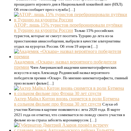
прошедшего игрового дня в Национальной хоккейной лиге (НХЛ).
Об этом сообщает пресс-служба […]
АТОР: лишь 15% туристов перебронировали путёвки
в Турцию на курорты России
Только 15% российских
туристов, которые не смогут посетить Турцию до лета из-за
приостановки авиасообщения, выбрали в качестве альтернативы
отдых на курортах России. Об этом 19 апреля […]
Академик «Оскара» назвал вероятного победителя
премии
Член Американской академии кинематографических
искусств и наук Александр Роднянский назвал вероятного
победителя премии «Оскар». По мнению кинематографиста, главный
приз возьмет фильм […]
Актер Майкл Китон вновь снимется в роли Бэтмена
в сольном фильме про Флэша 30 лет спустя
Слухи об
участии Китона в картине появляются с лета 2020 года. В марте
2021 года он отметил, что сомневается по поводу своего участия в
фильме из-за страха заболеть коронавирусом. […]