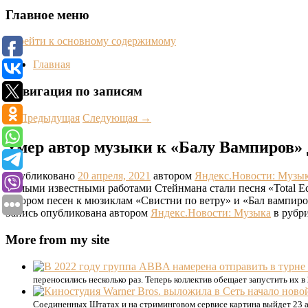
Главное меню
Перейти к основному содержимому
Главная
Навигация по записям
←
Предыдущая
Следующая
→
Умер автор музыки к «Балу Вампиров
Опубликовано
20 апреля, 2021
автором
Яндекс.Новости: Музы
Самыми известными работами Стейнмана стали песня «Total Ecli
автором песен к мюзиклам «Свистни по ветру» и «Бал вампиро
Запись опубликована автором
Яндекс.Новости: Музыка
в рубри
More from my site
переносились несколько раз. Теперь коллектив обещает запустить их в
Соединенных Штатах и на стриминговом сервисе картина выйдет 23 а