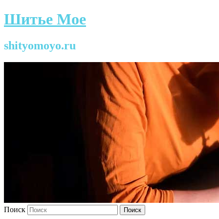
Шитье Мое
shityomoyo.ru
Поиск