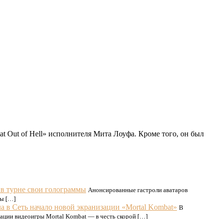
t Out of Hell» исполнителя Мита Лоуфа. Кроме того, он был
 в турне свои голограммы
Анонсированные гастроли аватаров
ты […]
а в Сеть начало новой экранизации «Mortal Kombat»
В
ации видеоигры Mortal Kombat — в честь скорой […]