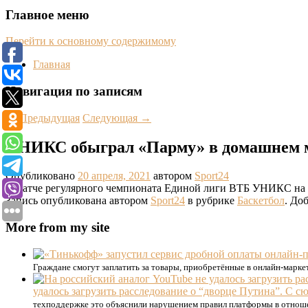
Главное меню
Перейти к основному содержимому
Главная
Навигация по записям
←
Предыдущая
Следующая
→
УНИКС обыграл «Парму» в домашнем м
Опубликовано
20 апреля, 2021
автором
Sport24
В матче регулярного чемпионата Единой лиги ВТБ УНИКС на 
Запись опубликована автором
Sport24
в рубрике
Баскетбол
. До
More from my site
Граждане смогут заплатить за товары, приобретённые в онлайн-маркет
удалось загрузить расследование о “дворце Путина”. С 
техподдержке это объяснили нарушением правил платформы в отноше