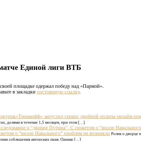
атче Единой лиги ВТБ
своей площадке одержал победу над «Пармой».
бавьте в закладки
постоянную ссылку
.
«Тинькофф» запустил сервис дробной оплаты онлайн-по
ах, долями в течение 1,5 месяцев, при этом […]
сюжетом о “вилле Навального” проблем не возникло
Ролик о дворце 
нии соблюдения авторских прав. Однако […]