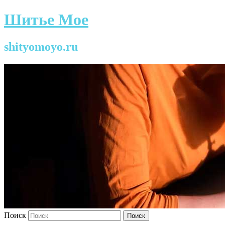
Шитье Мое
shityomoyo.ru
Поиск