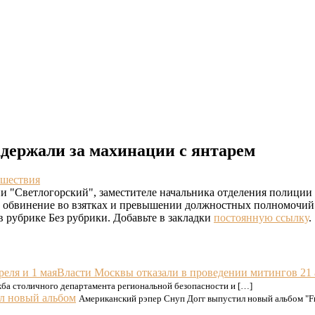
адержали за махинации с янтарем
сшествия
и "Светлогорский", заместителе начальника отделения полиции
и обвинение во взятках и превышении должностных полномочий
в рубрике Без рубрики. Добавьте в закладки
постоянную ссылку
.
Власти Москвы отказали в проведении митингов 21 
ужба столичного департамента региональной безопасности и […]
л новый альбом
Американский рэпер Снуп Догг выпустил новый альбом "Fro