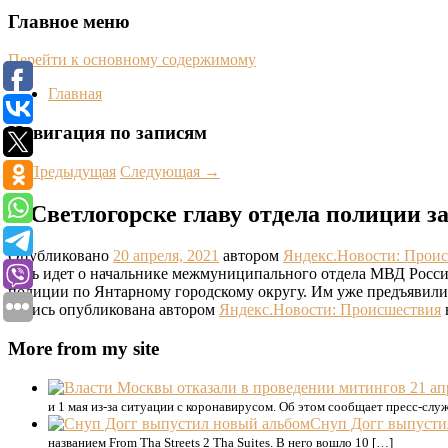
Главное меню
Перейти к основному содержимому
Главная
Навигация по записям
←
Предыдущая
Следующая
→
В Светлогорске главу отдела полиции з
Опубликовано
20 апреля, 2021
автором
Яндекс.Новости: Прои
Речь идет о начальнике межмуниципального отдела МВД Росси
полиции по Янтарному городскому округу. Им уже предъявил
Запись опубликована автором
Яндекс.Новости: Происшествия
More from my site
и 1 мая из-за ситуации с коронавирусом. Об этом сообщает пресс-сл
Снуп Догг выпусти
названием From Tha Streets 2 Tha Suites. В него вошло 10 […]