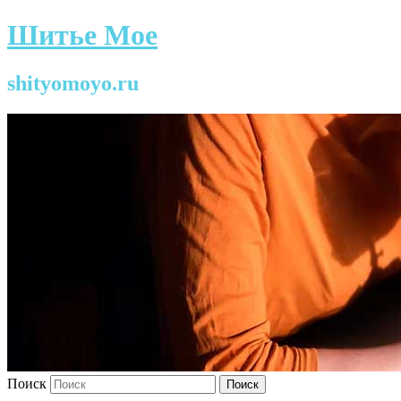
Шитье Мое
shityomoyo.ru
Поиск