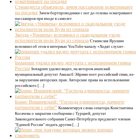
Стюардесса объяснила, зачем пассажиров осматривают
на посадке
Зачем бортпроводники с ног до головы осматривают
пассажиров при входе в самолет.
Звезда «Универа» вспомнил о скандальном уходе
исполнителя роли Кузи из сериала
Станислав Ярушин
вспомнил об этом в интервью YouTube-каналу «Ходят слухи».
Instagram удалил видео депутата с исполнением гимна
России
Instagram удалил видео, на котором анапский
муниципальный депутат Амазасб Эйриян поет российский гимн, из-
за нарушения авторских прав. Авторские права на использование
российского […]
Борис Вишневский: “Господа единороссы, начните
патриотизм с себя!”
Комментируя слова сенатора Константина
Косачева о закрытии сообщения с Турцией, депутат
Законодательного собрания Санкт-Петербурга предлагает членам
"Единой России" подать другим […]