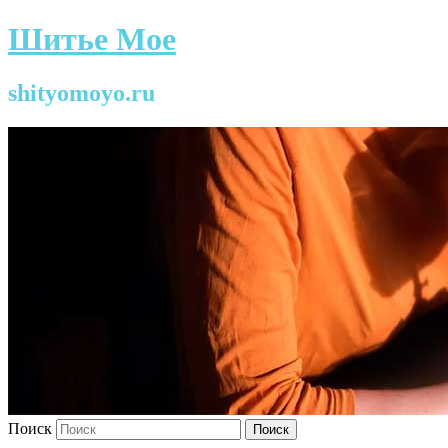
Шитье Мое
shityomoyo.ru
Поиск