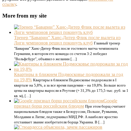
ссылку
.
More from my site
Тренер “Баварии” Ханс-Дитер Флик после вылета из
Лиги чемпионов решил покинуть клуб
Главный тренер
"Баварии" Ханс-Дитер Флик после гостевого матча чемпионата
Германии, в котором его команда со счетом 3:2 победил
"Вольфсбург", объявил о желании […]
Квартиры в ближнем Подмосковье подорожали за год
на 19,8%
Квартиры в ближнем Подмосковье подорожали в I
квартале на 5,8%, а за все время пандемии – на 19,8%. Больше всего
цены на квартиры выросли в Реутове (+ 31,3% до 175,5 тыс. руб. за 1
кв. м), […]
Google
признал борщ российским блюдом
При этом борщ считают
национальным блюдом также в Белоруссии, Польше, Румынии,
Молдавии и Литве, подчеркивал МИД РФ. А наиболее яростно
отстаивает звание изобретателя борща Украина. В […]