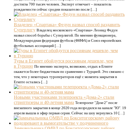
достигла 700 тысяч человек. Эксперт отмечает – показатель
рождаемости сейчас сродни показателю после […]
Владелец «Спартака» Федун назвал способ раздавить
Суперлигу
Владелец московского «Спартака» Леонид Федун
назвал способ борьбы с Суперлигой. По мнению функционера,
Международная федерация футбола (ФИФА) и Союз европейских
футбольных ассоциаций […]
Туры в Египет обойдутся россиянам дешевле, чем
в Турцию
По мнению эксперта, возможно, отдых в Египте
окажется более бюджетным по сравнению с Турцией. Это связано с
тем, что у некоторых туроператоров ещё с момента закрытия в
Египте остались […]
Новыми участниками телепроекта «Дома-2» стали
стриптизеры и 40-летняя мама
Телепроект "Дом-2" после
внезапного закрытия в конце 2020 года возродился на канале "Ю". 19
апреля вышла в эфир первая серия. Сейчас на шоу вернулись 10 […]
Замначальника ОМВД по Бокситогорскому району