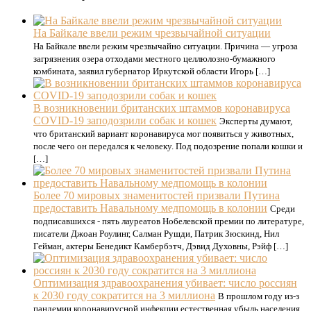
На Байкале ввели режим чрезвычайной ситуации
На Байкале ввели режим чрезвычайно ситуации. Причина — угроза
загрязнения озера отходами местного целлюлозно-бумажного
комбината, заявил губернатор Иркутской области Игорь […]
В возникновении британских штаммов коронавируса
COVID-19 заподозрили собак и кошек
Эксперты думают,
что британский вариант коронавируса мог появиться у животных,
после чего он передался к человеку. Под подозрение попали кошки и
[…]
Более 70 мировых знаменитостей призвали Путина
предоставить Навальному медпомощь в колонии
Среди
подписавшихся - пять лауреатов Нобелевской премии по литературе,
писатели Джоан Роулинг, Салман Рушди, Патрик Зюскинд, Нил
Гейман, актеры Бенедикт Камбербэтч, Дэвид Духовны, Рэйф […]
Оптимизация здравоохранения убивает: число россиян
к 2030 году сократится на 3 миллиона
В прошлом году из-з
пандемии коронавирусной инфекции естественная убыль населения