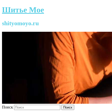
Шитье Мое
shityomoyo.ru
Поиск