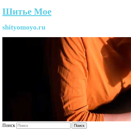
Шитье Мое
shityomoyo.ru
Поиск