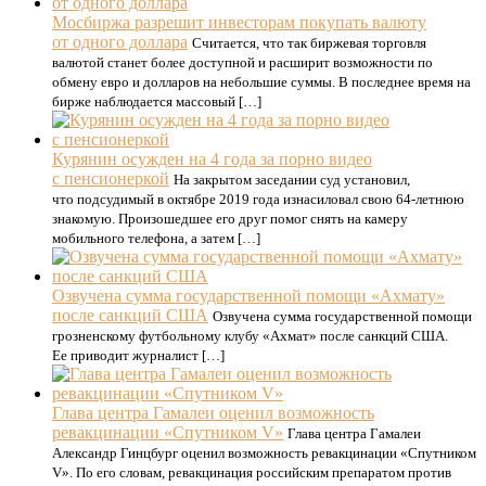
Мосбиржа разрешит инвесторам покупать валюту
от одного доллара
Считается, что так биржевая торговля
валютой станет более доступной и расширит возможности по
обмену евро и долларов на небольшие суммы. В последнее время на
бирже наблюдается массовый […]
Курянин осужден на 4 года за порно видео
с пенсионеркой
На закрытом заседании суд установил,
что подсудимый в октябре 2019 года изнасиловал свою 64-летнюю
знакомую. Произошедшее его друг помог снять на камеру
мобильного телефона, а затем […]
Озвучена сумма государственной помощи «Ахмату»
после санкций США
Озвучена сумма государственной помощи
грозненскому футбольному клубу «Ахмат» после санкций США.
Ее приводит журналист […]
Глава центра Гамалеи оценил возможность
ревакцинации «Спутником V»
Глава центра Гамалеи
Александр Гинцбург оценил возможность ревакцинации «Спутником
V». По его словам, ревакцинация российским препаратом против