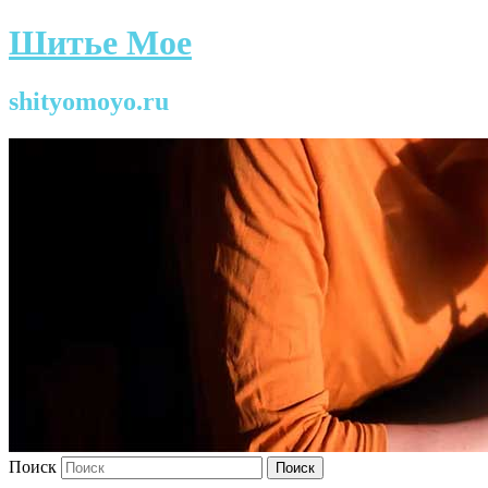
Шитье Мое
shityomoyo.ru
Поиск