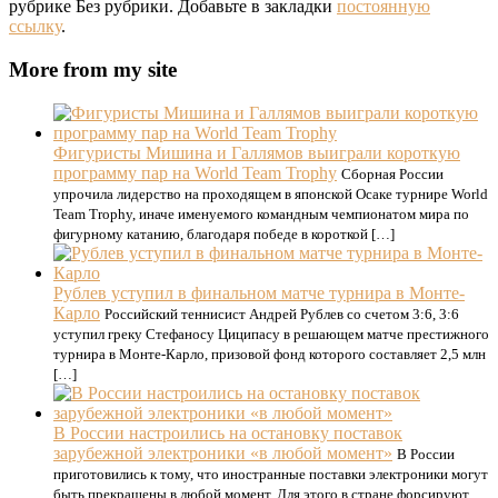
рубрике Без рубрики. Добавьте в закладки
постоянную
ссылку
.
More from my site
Фигуристы Мишина и Галлямов выиграли короткую
программу пар на World Team Trophy
Сборная России
упрочила лидерство на проходящем в японской Осаке турнире World
Team Trophy, иначе именуемого командным чемпионатом мира по
фигурному катанию, благодаря победе в короткой […]
Рублев уступил в финальном матче турнира в Монте-
Карло
Российский теннисист Андрей Рублев со счетом 3:6, 3:6
уступил греку Стефаносу Циципасу в решающем матче престижного
турнира в Монте-Карло, призовой фонд которого составляет 2,5 млн
[…]
В России настроились на остановку поставок
зарубежной электроники «в любой момент»
В России
приготовились к тому, что иностранные поставки электроники могут
быть прекращены в любой момент. Для этого в стране форсируют