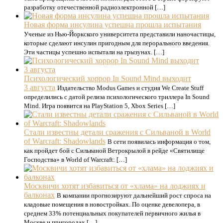
разработку отечественной радиоэлектронной […]
Новая форма инсулина успешна прошла испытания
Ученые из Нью-Йоркского университета представили наночастицы,
которые сделают инсулин пригодным для перорального введения.
Эти частицы успешно испытали на грызунах. […]
Психологический хоррор In Sound Mind выходит
3 августа
Издательство Modus Games и студия We Create Stuff
определились с датой релиза психологического триллера In Sound
Mind. Игра появится на PlayStation 5, Xbox Series […]
Стали известны детали сражения с Сильваной в World
of Warcraft: Shadowlands
В сети появилась информация о том,
как пройдет бой с Сильваной Ветрокрылой в рейде «Святилище
Господства» в World of Warcraft: […]
Москвичи хотят избавиться от «хлама» на лоджиях и
балконах
В компании прогнозируют дальнейший рост спроса на
кладовые помещения в новостройках. По оценке девелопера, в
среднем 33% потенциальных покупателей первичного жилья в
Москве и пригородах […]