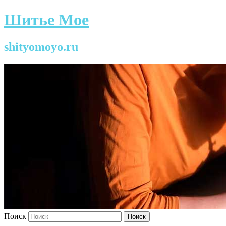
Шитье Мое
shityomoyo.ru
Поиск