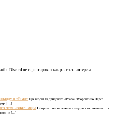
t с Discord не гарантирован как раз из-за интереса
оналду в «Реал»
Президент мадридского «Реала» Флорентино Перес
сом» […]
ого чемпионата мира
Сборная России вышла в лидеры стартовавшего в
иктории […]