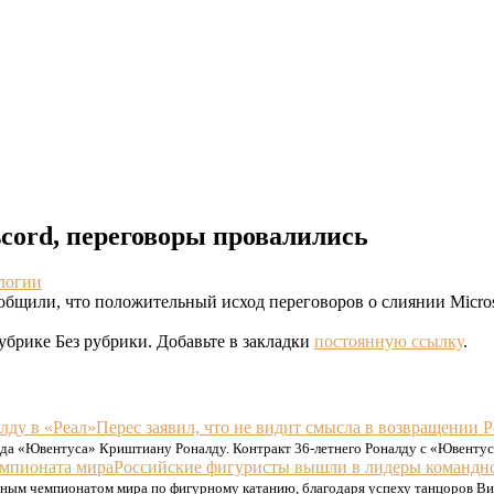
scord, переговоры провалились
логии
общили, что положительный исход переговоров о слиянии Microsof
убрике Без рубрики. Добавьте в закладки
постоянную ссылку
.
Перес заявил, что не видит смысла в возвращении Р
рда «Ювентуса» Криштиану Роналду. Контракт 36-летнего Роналду с «Ювенту
Российские фигуристы вышли в лидеры командн
дным чемпионатом мира по фигурному катанию, благодаря успеху танцоров В